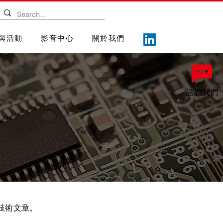
與活動
影音中心
關於我們
諮詢我們
技術文章。