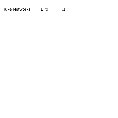
Fluke Networks
Bird
重要記事
MIPI