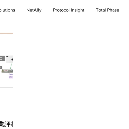
olutions
NetAlly
Protocol Insight
Total Phase
m Control
Rohde & Schwarz
車用測試解決方案
Nmap 函式庫與指令
產業評析