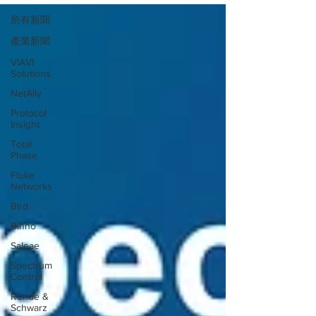
所有新聞
產業新聞
VIAVI
Solutions
NetAlly
Protocol
Insight
Total
Phase
Fluke
Networks
Bird
Binho
Saleae
Spectrum
Control
Rohde &
Schwarz