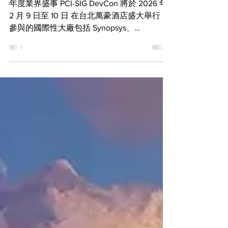
試方案
年度業界盛事 PCI-SIG DevCon 將於 2026 年
2 月 9 日至 10 日 在台北萬豪酒店盛大舉行；
參與的國際性大廠包括 Synopsys、
Keysight、Intel、Teledyne LeCroy、ASIC 等
等。翔宇科技近年積極推動 PCIe 6.0、CXL
3.0 及相關協定的技術研討與實務分享，在
2024 、2025 年就公開示範 VIAVI Xgig 系列
〈6P16〉、〈6P4〉、〈5P16〉實務驗證操
作，與不同 DUT 對接來呈現高速 Protocol
Testing 互通性。同時，翔宇積極討論矽光
子、光學傳輸等議題，推動 1.6T、800G 光纖
高速乙太網測試，滿足臺灣研發設計需求。