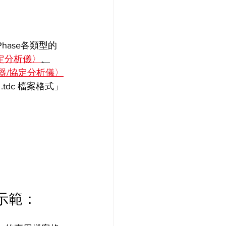
hase各類型的
0 協定分析儀〉
、
產生器/協定分析儀〉
.tdc 檔案格式」
境示範：