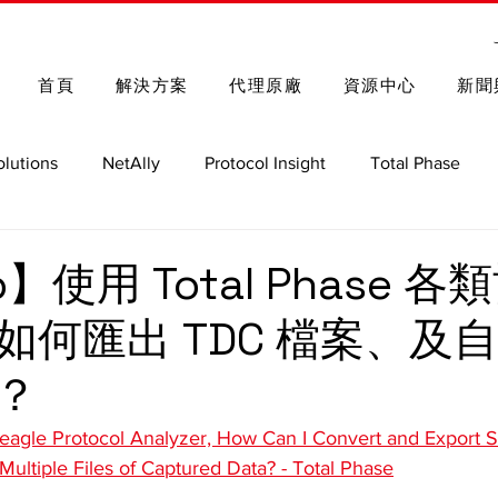
首頁
解決方案
代理原廠
資源中心
新聞
olutions
NetAlly
Protocol Insight
Total Phase
Spectrum Control
Rohde & Schwarz
車用測試解決方
o】使用 Total Phase 
如何匯出 TDC 檔案、及
GRL
Nmap 函式庫與指令
？
eagle Protocol Analyzer, How Can I Convert and Export Si
Multiple Files of Captured Data? - Total Phase