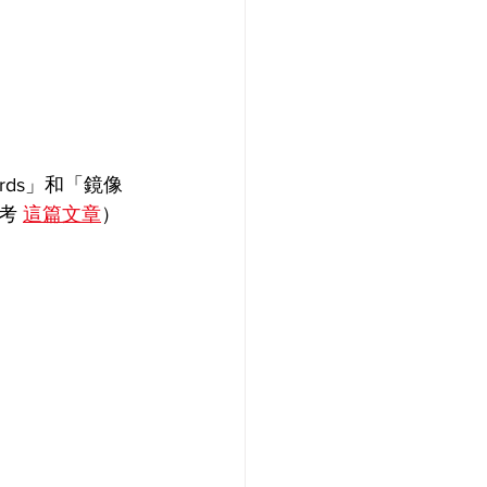
ords」和「鏡像
考 
這篇文章
）