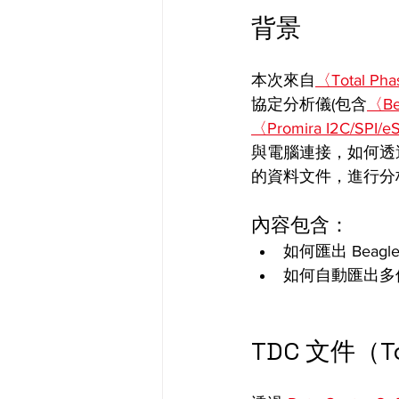
背景
本次來自
〈Total Ph
協定分析儀(包含
〈Be
〈Promira I2C/S
與電腦連接，如何透過 T
的資料文件，進行分
內容包含：
如何匯出 Beagle 
如何自動匯出多個
TDC 文件（T