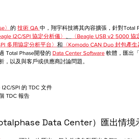
ase〉
的 
技術 QA 
中，翔宇科技將其內容擴張，針對Total P
agle I2C/SPI 協定分析儀〉
、
〈Beagle USB v2 500
PI/eSPI 多用協定分析平台〉
和
〈Komodo CAN Duo 封包
otal Phase開發的 
Data Center Software
 軟體，匯出「
析，以及與客戶或供應商討論問題。
I2C/SPI 的 TDC 文件
 TDC 報告
otalphase Data Center）匯出情