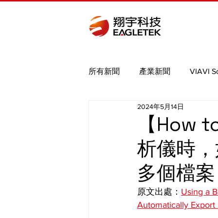
所有新聞
產業新聞
VIAVI S
2024年5月14日
Bird
Binho
Saleae
【How t
析儀時，
MIPI
Nmap brute
PCIe
多個檔案
原文出處：
Using a B
Automatically Export 