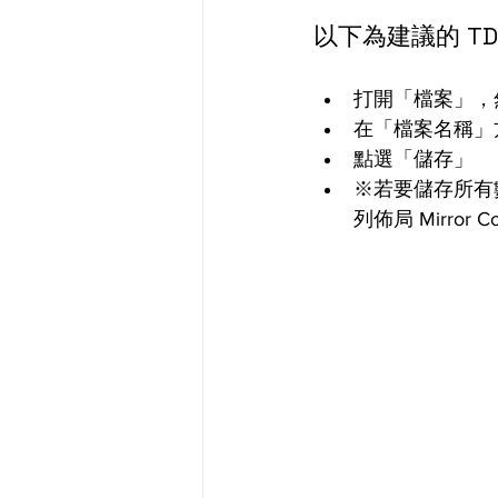
以下為建議的 T
打開「檔案」，
在「檔案名稱」
點選「儲存」
※若要儲存所有數據，
列佈局 Mirro