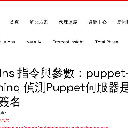
首頁
解決方案
代理原廠
資源中心
新聞
olutions
NetAlly
Protocol Insight
Total Phase
Spectrum Control
Rohde & Schwarz
車用測試解決方
ulns 指令與參數：puppet
igning 偵測Puppet伺服
GRL
Nmap 函式庫與指令
簽名
le
vuln