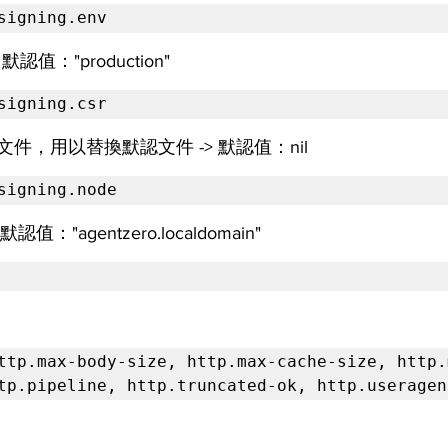
signing.env
認值："production"
signing.csr
件，用以替換默認文件 -> 默認值：nil
signing.node
值："agentzero.localdomain"
。
ttp.max-body-size, http.max-cache-size, http.
tp.pipeline, http.truncated-ok, http.useragen