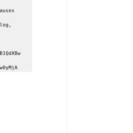
uses 
og, 
B1QdXBw

w0yMjA