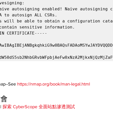
vesigning:

aive autosigning enabled! Naive autosigning ca
A to autosign ALL CSRs.

s will be able to obtain a configuration catal
contain sensitive information.

IN CERTIFICATE-----

AwIBAgIBEjANBgkqhkiG9w0BAQsFADAoMSYwJAYDVQQDD
dW50dS5sb2NhbGRvbWFpbjAeFw0xNzA2MjkxNjQzMjZaF
ap--See 
https://nmap.org/book/man-legal.html
討會
 | 
探索 CyberScope 全面站點滲透測試