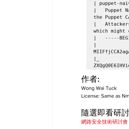
| puppet-nai
|   Puppet N
the Puppet C
|   Attacker
which might 
|   -----BEG
|   
MIIFfjCCA2ag
|_  
ZXQgQ0E6IHVi
作者:
Wong Wai Tuck
License: Same as Nm
隨選即看研
網路安全技術研討會