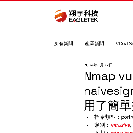
所有新聞
產業新聞
VIAVI S
2024年7月22日
Bird
Binho
Saleae
Nmap v
naives
MIPI
Nmap brute
PCIe
用了簡單
指令類型：portru
類別：
intrusive
, 