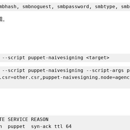
mbhash, smbnoguest, smbpassword, smbtype, smb
檔。
 --script puppet-naivesigning <target>
 --script puppet-naivesigning --script-args p
.csr=other.csr,puppet-naivesigning.node=agency
TE SERVICE REASON

n  puppet  syn-ack ttl 64
