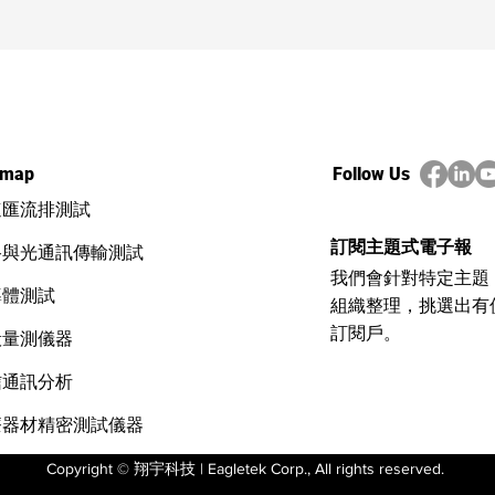
Nmap brute 指令與參數：
Nma
Script cics-enum
Scri
emap
Follow Us
速匯流排測試
訂閱主題式電子報
路與光通訊傳輸測試
我們會針對特定主題
導體測試
組織整理，挑選出有
訂閱戶。
般量測儀器
信通訊分析
療器材精密測試儀器
Copyright © 翔宇科技 | Eagletek Corp., All rights reserved.