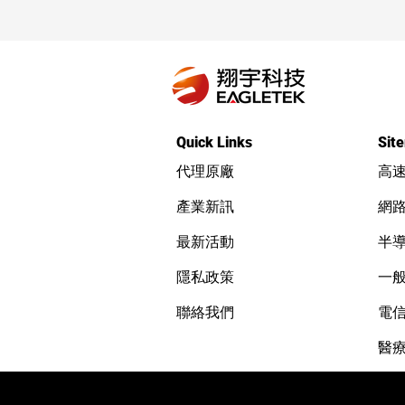
Nmap brute 指令與參數：
cics-user-brute
Quick Links
Sit
代理原廠
高
產業新訊
網
最新活動
半
隱私政策
一
聯絡我們
電
醫