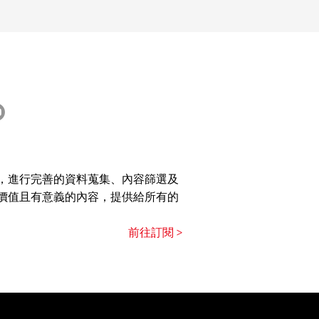
p brute 指令與參數：
pt cassandra-brute
，進行完善的資料蒐集、內容篩選及
價值且有意義的內容，提供給所有的
前往訂閱 >