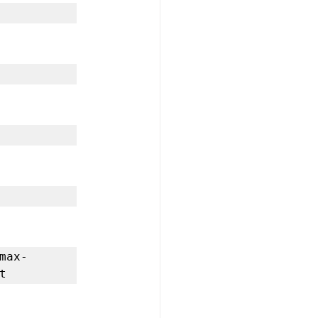
max-
t