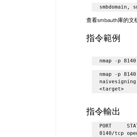
smbdomain, s
查看smbauth庫的文
指令範例
nmap -p 8140
nmap -p 8140
naivesigning
<target>
指令輸出
PORT     STA
8140/tcp ope