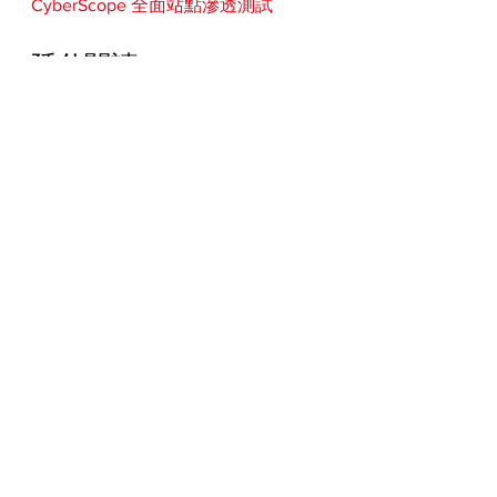
CyberScope 全面站點滲透測試
延伸閱讀
NetAlly 滲透測試及網路測試總覽 >
CyberScope Nmap 滲透測試手持式網
路分析儀，整合了 Nmap 功能，為站
點存取層提供全面的網路安全風險評
估、分析、和報告——包括所有的端
點和網路探索、有線與無線網路安
全、漏洞評估 (Nmap) 以及網段和設
定驗證；IT 人員透過單一工具以及單
一介面，即可快速且即時的掌握企業
或組織的各種混合式網路環境 (有線、
無線、PoE)、各種連網終端裝置的拓
樸、架構、設定、網段、效能、直到
網路安全評估。
瀏覽 Nmap 函示庫與指令 >
瀏覽 NetAlly 網路測試技術文章 >