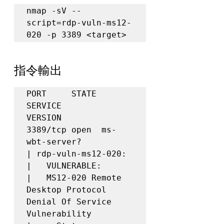
nmap -sV --
script=rdp-vuln-ms12-
020 -p 3389 <target>
指令輸出
PORT     STATE 
SERVICE        
VERSION

3389/tcp open  ms-
wbt-server?

| rdp-vuln-ms12-020:

|   VULNERABLE:

|   MS12-020 Remote 
Desktop Protocol 
Denial Of Service 
Vulnerability
