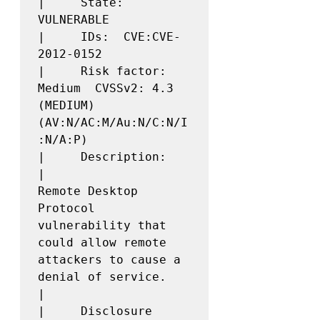
|     State: 
VULNERABLE

|     IDs:  CVE:CVE-
2012-0152

|     Risk factor: 
Medium  CVSSv2: 4.3 
(MEDIUM) 
(AV:N/AC:M/Au:N/C:N/I
:N/A:P)

|     Description:

|               
Remote Desktop 
Protocol 
vulnerability that 
could allow remote 
attackers to cause a 
denial of service.

|

|     Disclosure 