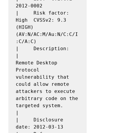
2012-0002

|     Risk factor: 
High  CVSSv2: 9.3 
(HIGH) 
(AV:N/AC:M/Au:N/C:C/I
:C/A:C)

|     Description:

|               
Remote Desktop 
Protocol 
vulnerability that 
could allow remote 
attackers to execute 
arbitrary code on the 
targeted system.

|

|     Disclosure 
date: 2012-03-13
