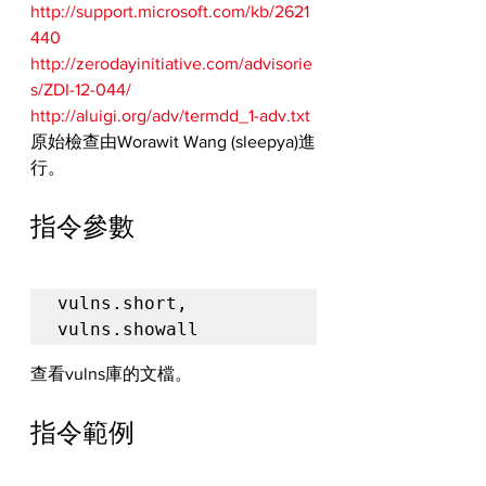
http://support.microsoft.com/kb/2621
440
http://zerodayinitiative.com/advisorie
s/ZDI-12-044/
http://aluigi.org/adv/termdd_1-adv.txt
原始檢查由Worawit Wang (sleepya)進
行。
指令參數
vulns.short, 
vulns.showall
查看vulns庫的文檔。
指令範例