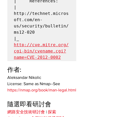
|     References:

|       
http://technet.micros
oft.com/en-
us/security/bulletin/
ms12-020

|_      
http://cve.mitre.org/
cgi-bin/cvename.cgi?
name=CVE-2012-0002
作者:
Aleksandar Nikolic
License: Same as Nmap--See 
https://nmap.org/book/man-legal.html
隨選即看研討會
網路安全技術研討會
 | 
探索 