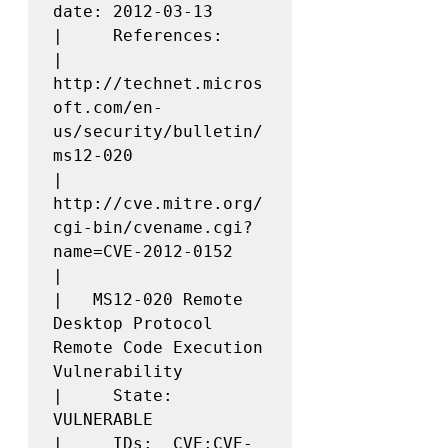
date: 2012-03-13

|     References:

|       
http://technet.micros
oft.com/en-
us/security/bulletin/
ms12-020

|       
http://cve.mitre.org/
cgi-bin/cvename.cgi?
name=CVE-2012-0152

|

|   MS12-020 Remote 
Desktop Protocol 
Remote Code Execution 
Vulnerability

|     State: 
VULNERABLE

|     IDs:  CVE:CVE-