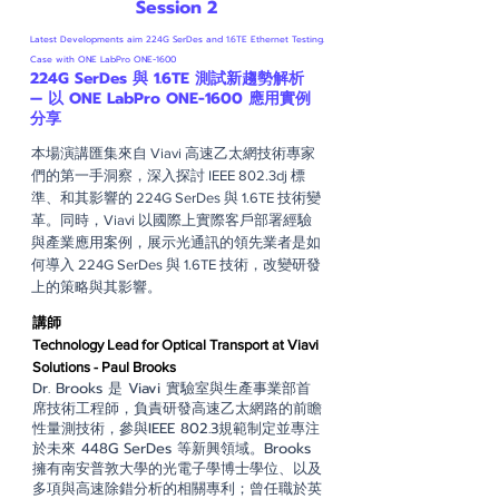
​Session 2
Latest Developments aim 224G SerDes and 1.6TE Ethernet Testing.
Case with ONE LabPro ONE-1600
224G SerDes 與 1.6TE 測試新趨勢解析
— 以 ONE LabPro ONE-1600 應用實例
分享
本場演講匯集來自 Viavi 高速乙太網技術專家
們的第一手洞察，深入探討 IEEE 802.3dj 標
準、和其影響的 224G SerDes 與 1.6TE 技術變
革。同時，Viavi 以國際上實際客戶部署經驗
與產業應用案例，展示光通訊的領先業者是如
何導入 224G SerDes 與 1.6TE 技術，改變研發
上的策略與其影響。
​講師
Technology Lead for Optical Transport at Viavi
Solutions - Paul Brooks
Dr. Brooks 是 Viavi 實驗室與生產事業部首
席技術工程師，負責研發高速乙太網路的前瞻
性量測技術，參與IEEE 802.3規範制定並專注
於未來 448G SerDes 等新興領域。Brooks
擁有南安普敦大學的光電子學博士學位、以及
多項與高速除錯分析的相關專利；曾任職於英