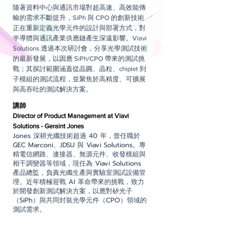
隨著資料中心與通訊市場對超高速、高效能傳
輸的需求不斷提升，SiPh 與 CPO 的創新技術
正在重新定義光學元件的設計與部署方式，對
半導體與通訊產業供應鏈產生深遠影響。Viavi
Solutions 透過本次研討會，分享光學測試技術
的最新發展，以因應 SiPh/CPO 帶來的測試挑
戰；其探討範圍涵蓋從晶圓、晶粒、chiplet 到
子模組的測試流程，並聚焦於高精度、可擴展
與高吞吐的測試解決方案。
講師
Director of Product Management at Viavi
Solutions - Geraint Jones
Jones 深耕光纖技術超過 40 年，曾任職於
GEC Marconi、JDSU 與 Viavi Solutions。專
精電信網路、連接器、無源元件、收發模組與
相干調變器等領域，現任為 Viavi Solutions
產品總監，負責光纖生產與實驗室測試設備管
理。近年積極迎戰 AI 革命帶來的挑戰，致力
於開發創新測試解決方案，以應對矽光子
（SiPh）與共同封裝光學元件（CPO）領域的
測試需求。