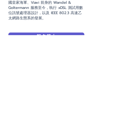
國皇家海軍、Viavi 前身的 Wandel &
Goltermann 服務至今，執行 xDSL 測試用數
位訊號處理器設計，以及 IEEE 802.3 高速乙
太網路生態系的發展。
報名截止
​會後填問卷 抽精美大獎！
本研討會將請來賓填問卷，並於會後抽贈精
美獎品，
有機會將最新的
Switch 2
遊戲機帶回家
歡迎踴躍參與！！！