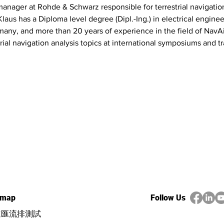
anager at Rohde & Schwarz responsible for terrestrial navigatio
aus has a Diploma level degree (Dipl.-Ing.) in electrical enginee
many, and more than 20 years of experience in the field of NavAi
rial navigation analysis topics at international symposiums and t
emap
Follow Us
速匯流排測試