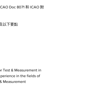
c 8071 和 ICAO 附
及以下要點
or Test & Measurement in 
rience in the fields of 
t & Measurement 