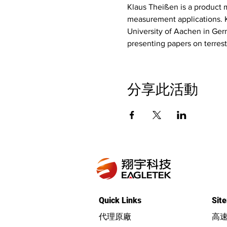
Klaus Theißen is a product m
measurement applications. Kl
University of Aachen in Ger
presenting papers on terrest
分享此活動
Quick Links
Sit
代理原廠
高