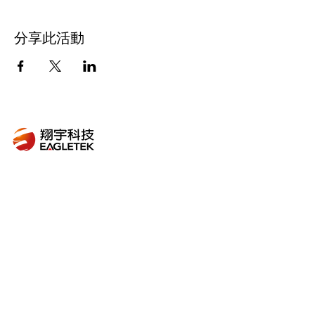
分享此活動
訂閱主題式電子報
我們會針對特定主題，進行完善的資料蒐集、
內容篩選及組織整理，挑選出有價值且有意義
的內容，提供給所有的訂閱戶。
前往訂閱 >
Follow Us