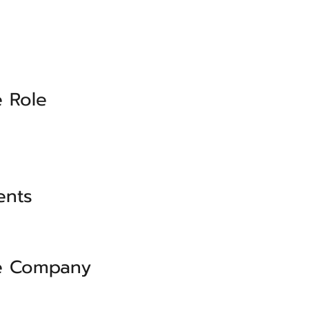
 Role
ents
e Company