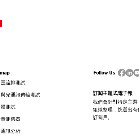
emap
Follow Us
速匯流排測試
訂閱主題式電子報
路與光通訊傳輸測試
我們會針對特定主題
導體測試
組織整理，挑選出有
訂閱戶。
般量測儀器
信通訊分析