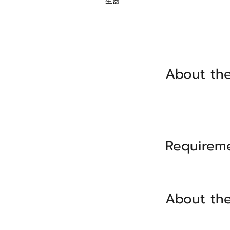
生器
About the
Requirem
About th