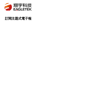
訂閱主題式電子報
我們會針對特定主題，進行完善的資料蒐集、
內容篩選及組織整理，挑選出有價值且有意義
的內容，提供給所有的訂閱戶。
前往訂閱 >
Follow Us
Copyright © 翔宇科技 | Eagletek
Corp., All rights reserved.