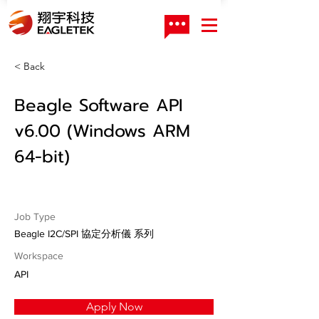
< Back
Beagle Software API
v6.00 (Windows ARM
64-bit)
Job Type
Beagle I2C/SPI 協定分析儀 系列
Workspace
API
Apply Now