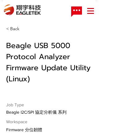
< Back
Beagle USB 5000
Protocol Analyzer
Firmware Update Utility
(Linux)
Job Type
Beagle I2C/SPI 協定分析儀 系列
Workspace
Firmware 分位韌體