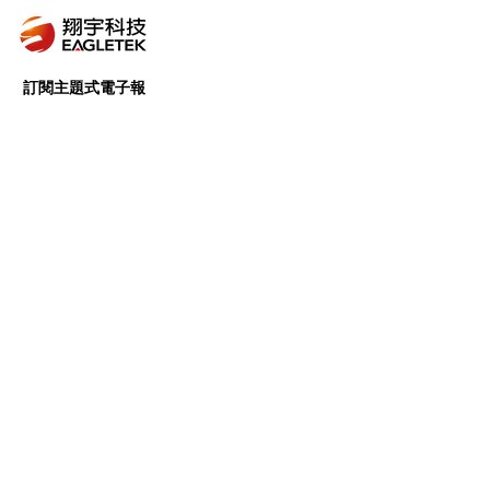
訂閱主題式電子報
我們會針對特定主題，進行完善的資料蒐集、
內容篩選及組織整理，挑選出有價值且有意義
的內容，提供給所有的訂閱戶。
前往訂閱 >
Follow Us
Copyright © 翔宇科技 | Eagletek
Corp., All rights reserved.