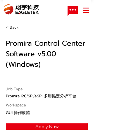
< Back
Promira Control Center
Software v5.00
(Windows)
Job Type
Promira I2C/SPI/eSPI 多用協定分析平台
Workspace
GUI 操作軟體
Apply Now