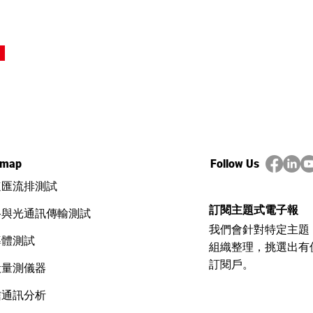
emap
Follow Us
速匯流排測試
訂閱主題式電子報
路與光通訊傳輸測試
我們會針對特定主題
導體測試
組織整理，挑選出有
訂閱戶。
般量測儀器
信通訊分析