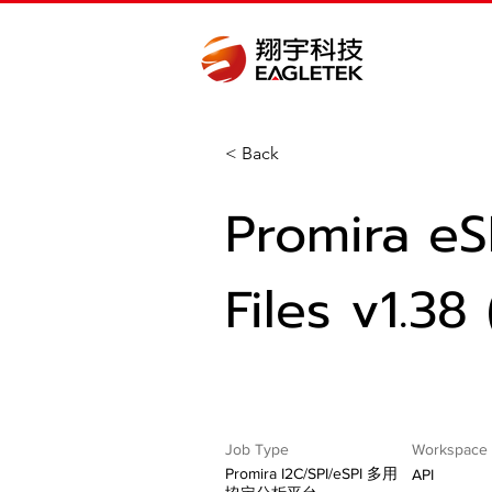
< Back
Promira eS
Files v1.38
Job Type
Workspace
Promira I2C/SPI/eSPI 多用
API