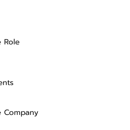
 Role
ents
e Company