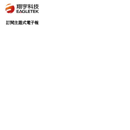
訂閱主題式電子報
我們會針對特定主題，進行完善的資料蒐集、
內容篩選及組織整理，挑選出有價值且有意義
的內容，提供給所有的訂閱戶。
前往訂閱 >
Follow Us
Copyright © 翔宇科技 | Eagletek
Corp., All rights reserved.