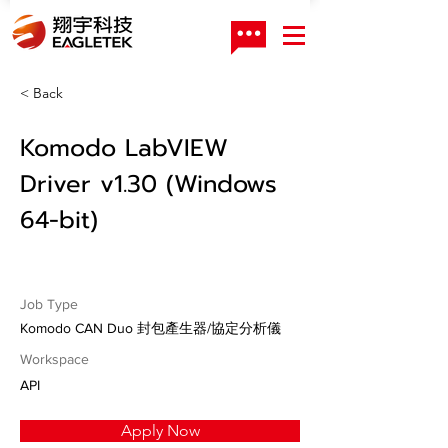
< Back
Komodo LabVIEW
Driver v1.30 (Windows
64-bit)
Job Type
Komodo CAN Duo 封包產生器/協定分析儀
Workspace
API
Apply Now