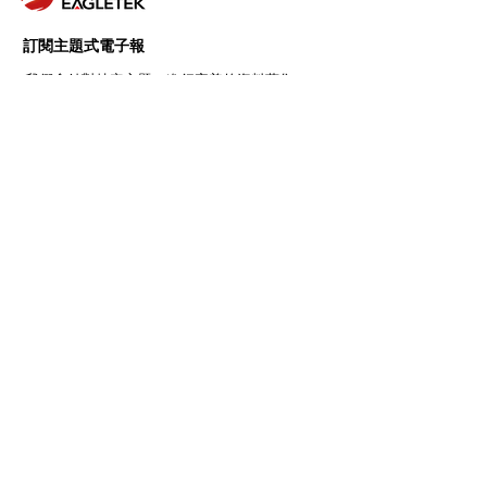
訂閱主題式電子報
我們會針對特定主題，進行完善的資料蒐集、
內容篩選及組織整理，挑選出有價值且有意義
的內容，提供給所有的訂閱戶。
前往訂閱 >
Follow Us
Copyright © 翔宇科技 | Eagletek
Corp., All rights reserved.