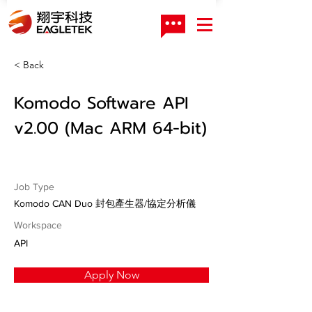
< Back
Komodo Software API
v2.00 (Mac ARM 64-bit)
Job Type
Komodo CAN Duo 封包產生器/協定分析儀
Workspace
API
Apply Now