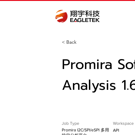
< Back
Promira So
Analysis 1.
Job Type
Workspace
Promira I2C/SPI/eSPI 多用
API