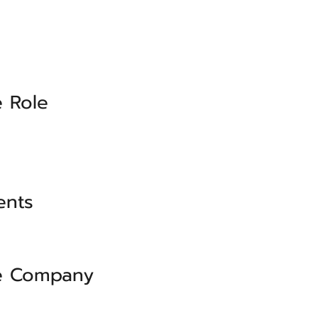
 Role
ents
e Company