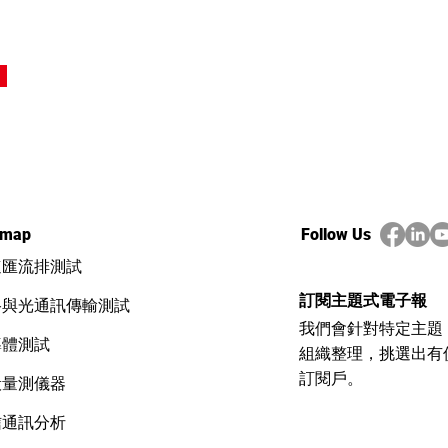
emap
Follow Us
速匯流排測試
訂閱主題式電子報
路與光通訊傳輸測試
我們會針對特定主題
導體測試
組織整理，挑選出有
訂閱戶。
般量測儀器
信通訊分析