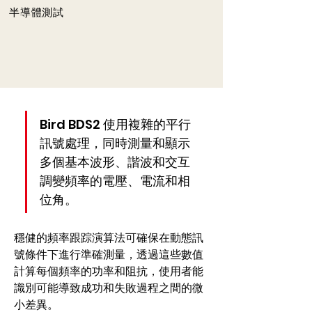
半導體測試
Bird BDS2 使用複雜的平行
訊號處理，同時測量和顯示
多個基本波形、諧波和交互
調變頻率的電壓、電流和相
位角。
穩健的頻率跟踪演算法可確保在動態訊
號條件下進行準確測量，透過這些數值
計算每個頻率的功率和阻抗，使用者能
識別可能導致成功和失敗過程之間的微
小差異。