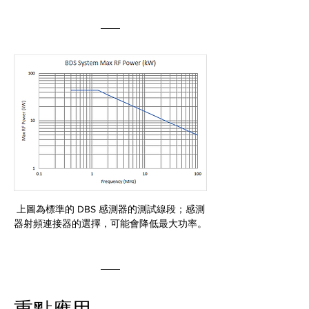
上圖為標準的 DBS 感測器的測試線段；感測
器射頻連接器的選擇，可能會降低最大功率。