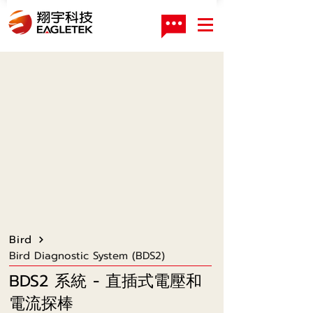
Bird
Bird Diagnostic System (BDS2)
BDS2 系統 - 直插式電壓和
電流探棒