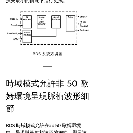
損失最小的情況下進行更換。
BDS 系統方塊圖
時域模式允許非 50 歐
姆環境呈現脈衝波形細
節
BDS 時域模式允許在非 50 歐姆環境
中，呈現脈衝射頻波形的細節，與示波