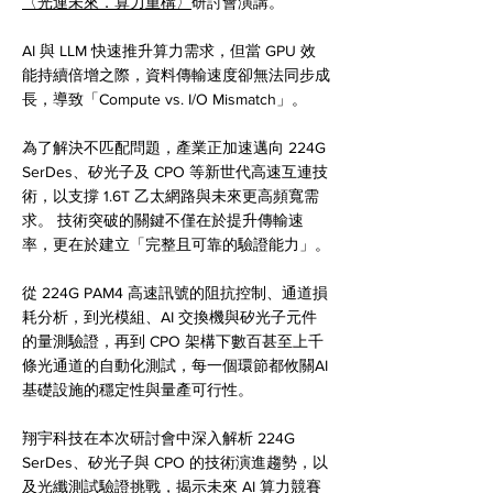
〈光連未來．算力重構〉
研討會演講。
AI 與 LLM 快速推升算力需求，但當 GPU 效
能持續倍增之際，資料傳輸速度卻無法同步成
長，導致「Compute vs. I/O Mismatch」。
為了解決不匹配問題，產業正加速邁向 224G
SerDes、矽光子及 CPO 等新世代高速互連技
術，以支撐 1.6T 乙太網路與未來更高頻寬需
求。 技術突破的關鍵不僅在於提升傳輸速
率，更在於建立「完整且可靠的驗證能力」。
從 224G PAM4 高速訊號的阻抗控制、通道損
耗分析，到光模組、AI 交換機與矽光子元件
的量測驗證，再到 CPO 架構下數百甚至上千
條光通道的自動化測試，每一個環節都攸關AI
基礎設施的穩定性與量產可行性。
翔宇科技在本次研討會中深入解析 224G
SerDes、矽光子與 CPO 的技術演進趨勢，以
及光纖測試驗證挑戰，揭示未來 AI 算力競賽