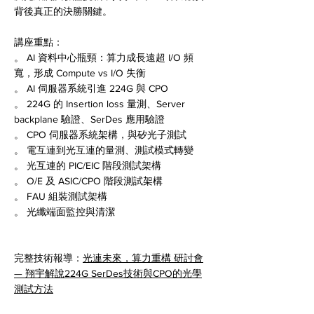
背後真正的決勝關鍵。
講座重點：
。 AI 資料中心瓶頸：算力成長遠超 I/O 頻
寬，形成 Compute vs I/O 失衡
。 AI 伺服器系統引進 224G 與 CPO
。 224G 的 Insertion loss 量測、Server
backplane 驗證、SerDes 應用驗證
。 CPO 伺服器系統架構，與矽光子測試
。 電互連到光互連的量測、測試模式轉變
。 光互連的 PIC/EIC 階段測試架構
。 O/E 及 ASIC/CPO 階段測試架構
。 FAU 組裝測試架構
。 光纖端面監控與清潔
​完整技術報導：
光連未來，算力重構 研討會
— 翔宇解說224G SerDes技術與CPO的光學
測試方法