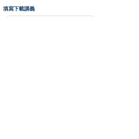
填寫下載講義
​
姓名
公司名稱
電子信箱 ( ※請用企業信箱，勿使
用gmail/hotmail/yahoo 等信箱)
講義下載