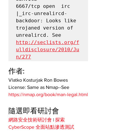
6667/tcp open  irc

|_irc-unrealircd-
backdoor: Looks like 
trojaned version of 
unrealircd. See 
http://seclists.org/f
ulldisclosure/2010/Ju
n/277
作者:
Vlatko Kosturjak Ron Bowes
License: Same as Nmap--See 
https://nmap.org/book/man-legal.html
隨選即看研討會
網路安全技術研討會
 | 
探索 
CyberScope 全面站點滲透測試