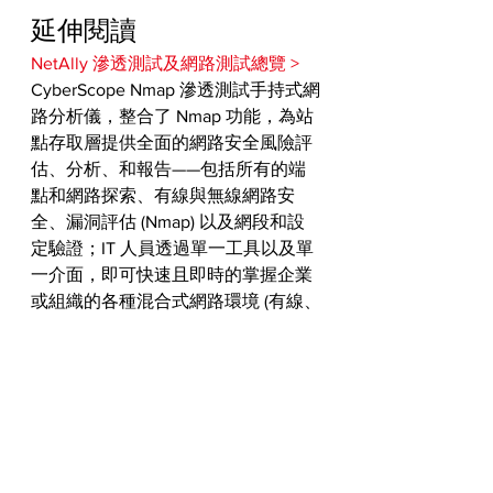
延伸閱讀
NetAlly 滲透測試及網路測試總覽 >
CyberScope Nmap 滲透測試手持式網
路分析儀，整合了 Nmap 功能，為站
點存取層提供全面的網路安全風險評
估、分析、和報告——包括所有的端
點和網路探索、有線與無線網路安
全、漏洞評估 (Nmap) 以及網段和設
定驗證；IT 人員透過單一工具以及單
一介面，即可快速且即時的掌握企業
或組織的各種混合式網路環境 (有線、
無線、PoE)、各種連網終端裝置的拓
樸、架構、設定、網段、效能、直到
網路安全評估。
瀏覽 Nmap 函示庫與指令 >
瀏覽 NetAlly 網路測試技術文章 >
Nmap 函式庫與指令