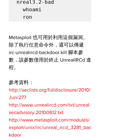
nreal3.2-bad

  whoami

  ron
Metasploit 也可用於利用這個漏洞。
除了執行任意命令外，還可以傳遞 
irc-unrealircd-backdoor.kill 腳本參
數，該參數僅用於終止 UnrealIRCd 進
程。
參考資料：
http://seclists.org/fulldisclosure/2010/
Jun/277
http://www.unrealircd.com/txt/unreal
secadvisory.20100612.txt
http://www.metasploit.com/modules/
exploit/unix/irc/unreal_ircd_3281_bac
kdoor