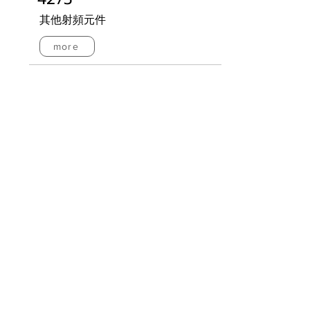
其他射頻元件
more
NGC100 電源供應器系列
精密電源供應器
more