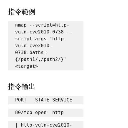
指令範例
nmap --script=http-
vuln-cve2010-0738 --
script-args 'http-
vuln-cve2010-
0738.paths=
{/path1/,/path2/}' 
<target>
指令輸出
PORT   STATE SERVICE
80/tcp open  http
| http-vuln-cve2010-