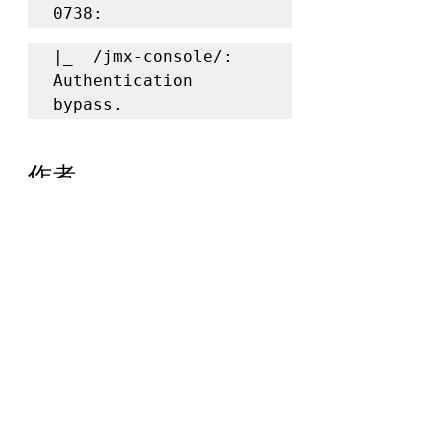
0738:
|_  /jmx-console/: 
Authentication 
bypass.
作者
Hani Benhabiles
License: Same as Nmap--
See 
https://nmap.org/book/man-
legal.html
隨選即看研討會
網路安全技術研討會 | 探
索 CyberScope 全面站點滲透測試
延伸閱讀