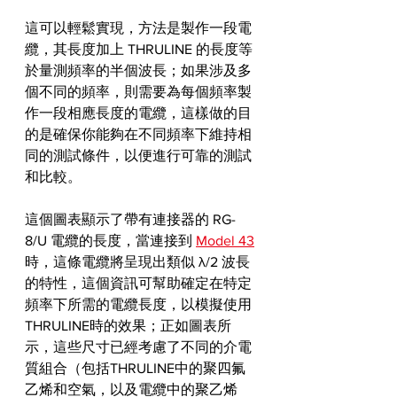
這可以輕鬆實現，方法是製作一段電
纜，其長度加上 THRULINE 的長度等
於量測頻率的半個波長；如果涉及多
個不同的頻率，則需要為每個頻率製
作一段相應長度的電纜，這樣做的目
的是確保你能夠在不同頻率下維持相
同的測試條件，以便進行可靠的測試
和比較。
這個圖表顯示了帶有連接器的 RG-
8/U 電纜的長度，當連接到 
Model 43
時，這條電纜將呈現出類似 λ/2 波長
的特性，這個資訊可幫助確定在特定
頻率下所需的電纜長度，以模擬使用
THRULINE時的效果；正如圖表所
示，這些尺寸已經考慮了不同的介電
質組合（包括THRULINE中的聚四氟
乙烯和空氣，以及電纜中的聚乙烯