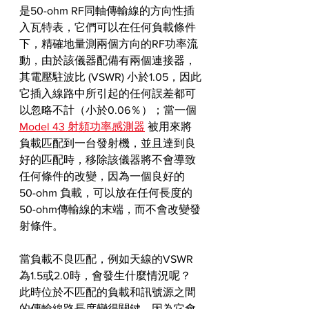
是50-ohm RF同軸傳輸線的方向性插
入瓦特表，它們可以在任何負載條件
下，精確地量測兩個方向的RF功率流
動，由於該儀器配備有兩個連接器，
其電壓駐波比 (VSWR) 小於1.05，因此
它插入線路中所引起的任何誤差都可
以忽略不計（小於0.06％）；當一個 
Model 43 射頻功率感測器
 被用來將
負載匹配到一台發射機，並且達到良
好的匹配時，移除該儀器將不會導致
任何條件的改變，因為一個良好的 
50-ohm 負載，可以放在任何長度的
50-ohm傳輸線的末端，而不會改變發
射條件。
當負載不良匹配，例如天線的VSWR
為1.5或2.0時，會發生什麼情況呢？ 
此時位於不匹配的負載和訊號源之間
的傳輸線路長度變得關鍵，因為它會