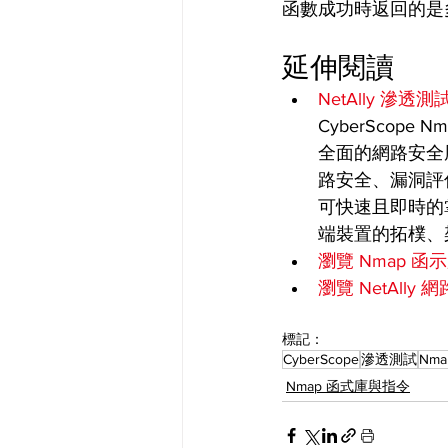
函數成功時返回的是
延伸閱讀
NetAlly 滲
CyberScop
全面的網路安全
路安全、漏洞評估
可快速且即時的
端裝置的拓樸、
瀏覽 Nmap 函
瀏覽 NetAlly
標記：
CyberScope
滲透測試
Nma
Nmap 函式庫與指令