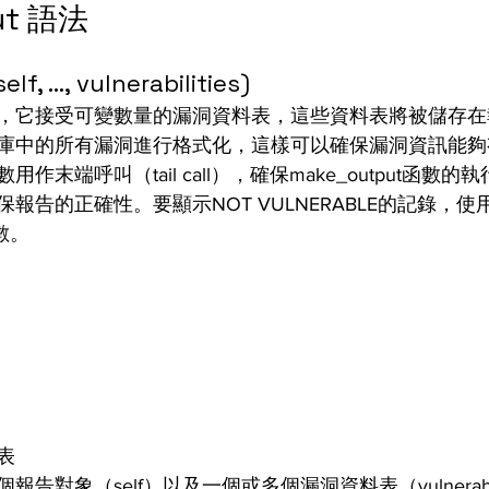
ut 語法
f, ..., vulnerabilities)
，它接受可變數量的漏洞資料表，這些資料表將被儲存在
庫中的所有漏洞進行格式化，這樣可以確保漏洞資訊能夠
作末端呼叫（tail call），確保make_output函數
報告的正確性。要顯示NOT VULNERABLE的記錄，
引數。
表
告對象（self）以及一個或多個漏洞資料表（vulnerabil