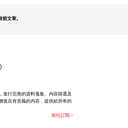
技術文章。
ch Tip】Nmap 網路診斷
與漏洞掃描測試
，進行完善的資料蒐集、內容篩選及
價值且有意義的內容，提供給所有的
前往訂閱 >