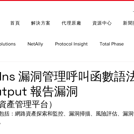
首頁
解決方案
代理原廠
資源中心
新聞
olutions
NetAlly
Protocol Insight
Total Phase
Spectrum Control
Rohde & Schwarz
車用測試解決方
vulns 漏洞管理呼叫函數語
utput 報告漏洞
GRL
Nmap 函式庫與指令
路資產管理平台）
包括：網路資產探索和監控、漏洞掃描、風險評估、漏洞
。