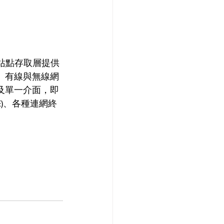
，為站點存取層提供
、有線與無線網
以及單一介面，即
)、各種連網終