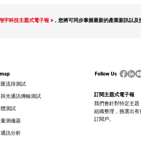
翔宇科技主題式電子報 >
，您將可同步掌握最新的產業新訊以及
Nmap vulns 漏洞管理呼叫函
【Te
數語法：get_popular_link
工具
呼叫漏洞函數回傳參考連結
emap
Follow Us
速匯流排測試
訂閱主題式電子報
路與光通訊傳輸測試
我們會針對特定主題
導體測試
組織整理，挑選出有
訂閱戶。
般量測儀器
信通訊分析