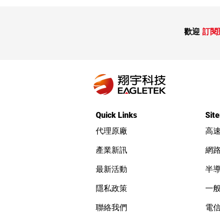
歡迎
訂閱
Nmap vulns 漏洞管理呼叫函
數語法：lookup_id 在資料庫
查詢漏洞紀錄
Quick Links
Sit
代理原廠
高
產業新訊
網
最新活動
半
隱私政策
一
聯絡我們
電