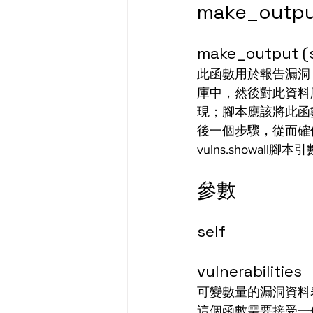
make_outp
make_output (sel
此函數用於報告漏洞
庫中，然後對此資料
現；腳本應該將此函數用
後一個步驟，從而確保
vulns.showall腳本
參數
self
vulnerabilities
可變數量的漏洞資料
這個函數需要接受一個報