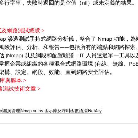
多行字串，失敗時返回的是空值（nil）或未定義的結果。
透測試及網路測試總覽 >
e Nmap 滲透測試手持式網路分析儀，整合了 Nmap 功能
風險評估、分析、和報告——包括所有的端點和網路探索
 (Nmap) 以及網段和配置驗證；IT 人員透過單一工具
掌握企業或組織的各種混合式網路環境 (有線、無線、PoE
架構、設定、網段、效能、直到網路安全評估。
示庫與腳本 >
 網路測試技術文章 >
p
漏洞管理
Nmap vulns 函示庫及呼叫函數語法
NetAlly