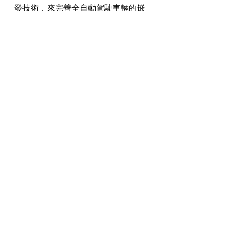
發技術，來完善全自動駕駛車輛的嵌
入式系統。
Total Phase提供的產品，以幫助任何
嵌入式系統工程師為汽車產業創建功
能性系統，例如：Komodo CAN Duo 
封包產生器/協定分析儀，如果您想了
解更多關於汽車中的嵌入式系統以及
如何監測和測試它們的訊號，請點擊
下方連結，如果您需要更多資訊，歡
迎與我們聯繫。
延伸閱讀
Total Phase 
CAN協定分析儀
 >
瀏覽 
Total Phase 所有技術文章
 >
其他車用解決方案