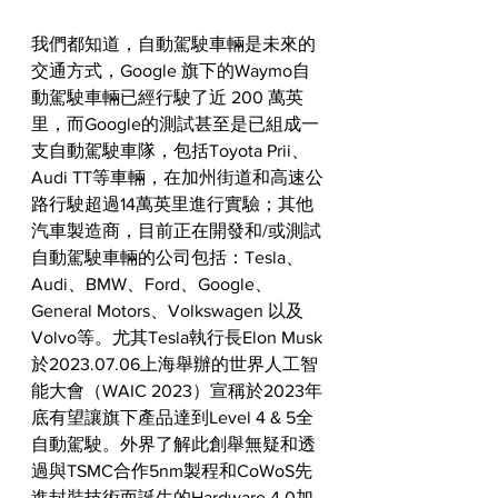
我們都知道，自動駕駛車輛是未來的
交通方式，Google 旗下的Waymo自
動駕駛車輛已經行駛了近 200 萬英
里，而Google的測試甚至是已組成一
支自動駕駛車隊，包括Toyota Prii、
Audi TT等車輛，在加州街道和高速公
路行駛超過14萬英里進行實驗；其他
汽車製造商，目前正在開發和/或測試
自動駕駛車輛的公司包括：Tesla、
Audi、BMW、Ford、Google、
General Motors、Volkswagen 以及 
Volvo等。尤其Tesla執行長Elon Musk
於2023.07.06上海舉辦的世界人工智
能大會（WAIC 2023）宣稱於2023年
底有望讓旗下產品達到Level 4 & 5全
自動駕駛。外界了解此創舉無疑和透
過與TSMC合作5nm製程和CoWoS先
進封裝技術而誕生的Hardware 4.0加