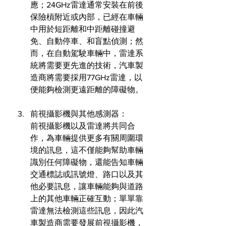
應；24GHz雷達通常安裝在前後
保險槓附近或內部，已經在車輛
中用於短距離和中距離碰撞避
免、自動停車、和盲點偵測；然
而，在自動駕駛車輛中，雷達系
統將需要更先進的技術，汽車製
造商將需要採用77GHz雷達，以
便能夠檢測更遠距離的障礙物。
前視攝影機與其他感測器：
前視攝影機以及雷達將共同合
作，為車輛提供更多有關周圍環
境的訊息，這不僅能夠幫助車輛
識別任何障礙物，還能告知車輛
交通標誌或訊號燈、路口以及其
他必要訊息，讓車輛能夠與道路
上的其他車輛正確互動；單單靠
雷達無法檢測這些訊息，因此汽
車製造商需要發展前視攝影機，