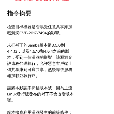
指令摘要
檢查目標機器是否易受任意共享庫加
載漏洞CVE-2017-7494的影響。
未打補丁的Samba版本從3.5.0到
4.4.13，以及4.5.10和4.6.4之前的版
本，受到一個漏洞的影響，該漏洞允
許遠程代碼執行，允許惡意客戶端上
傳共享庫到可寫共享，然後導致服務
器加載並執行它。
該腳本默認不掃描版本號，因為主流
Linux發行版發布的補丁不會改變版本
號。
腳本檢查利用漏洞發生的前提條件：