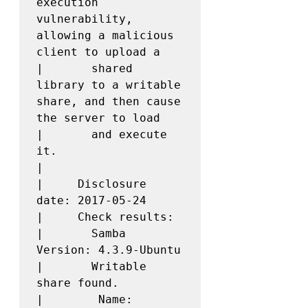
execution 
vulnerability, 
allowing a malicious 
client to upload a

|       shared 
library to a writable 
share, and then cause 
the server to load

|       and execute 
it.

|

|     Disclosure 
date: 2017-05-24

|     Check results:

|       Samba 
Version: 4.3.9-Ubuntu

|       Writable 
share found.

|        Name: 