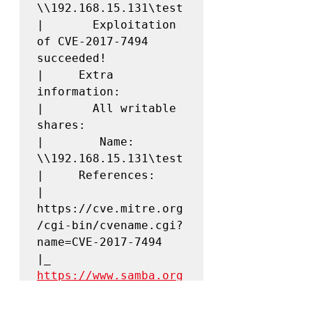
\\192.168.15.131\test

|       Exploitation 
of CVE-2017-7494 
succeeded!

|     Extra 
information:

|       All writable 
shares:

|        Name: 
\\192.168.15.131\test

|     References:

|       
https://cve.mitre.org
/cgi-bin/cvename.cgi?
name=CVE-2017-7494

|_      
https://www.samba.org
/samba/security/CVE-
2017-7494.html