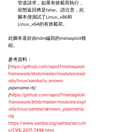
管道請求，如果有效載荷執行，
狀態返回將是false。請注意，此
腳本僅測試了Linux_x86和
Linux_x64的有效載荷。
此腳本基於由hdm編寫的metasploit模
組。
參考資料：
[
https://github.com/rapid7/metasploit-
framework/blob/master/modules/expl
oits/linux/samba/is_known
pipename.rb]
(
https://github.com/rapid7/metasploit-
framework/blob/master/modules/expl
oits/linux/samba/is
known_pipename.
rb
)
https://www.samba.org/samba/securit
y/CVE-2017-7494.html