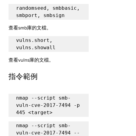
randomseed, smbbasic, 
smbport, smbsign
查看smb庫的文檔。
vulns.short, 
vulns.showall
查看vulns庫的文檔。
指令範例
nmap --script smb-
vuln-cve-2017-7494 -p 
445 <target>
nmap --script smb-
vuln-cve-2017-7494 --