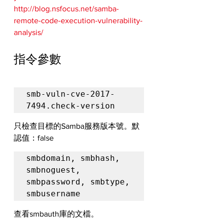
http://blog.nsfocus.net/samba-
remote-code-execution-vulnerability-
analysis/
指令參數
smb-vuln-cve-2017-
7494.check-version
只檢查目標的Samba服務版本號。默
認值：false
smbdomain, smbhash, 
smbnoguest, 
smbpassword, smbtype, 
smbusername
查看smbauth庫的文檔。