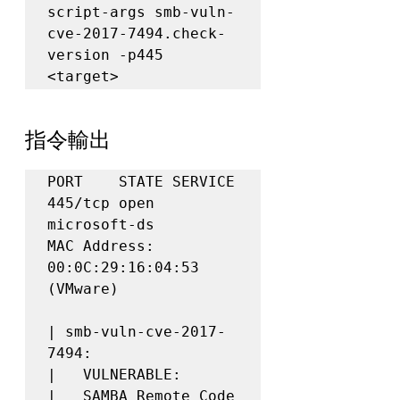
script-args smb-vuln-
cve-2017-7494.check-
version -p445 
<target>
指令輸出
PORT    STATE SERVICE

445/tcp open  
microsoft-ds

MAC Address: 
00:0C:29:16:04:53 
(VMware)

| smb-vuln-cve-2017-
7494:

|   VULNERABLE:

|   SAMBA Remote Code 