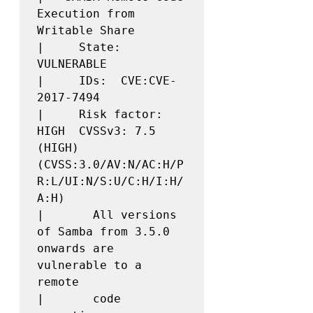
Execution from 
Writable Share

|     State: 
VULNERABLE

|     IDs:  CVE:CVE-
2017-7494

|     Risk factor: 
HIGH  CVSSv3: 7.5 
(HIGH) 
(CVSS:3.0/AV:N/AC:H/P
R:L/UI:N/S:U/C:H/I:H/
A:H)

|       All versions 
of Samba from 3.5.0 
onwards are 
vulnerable to a 
remote

|       code 