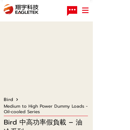
Bird
Medium to High Power Dummy Loads -
Oil-cooled Series
Bird 中高功率假負載 – 油