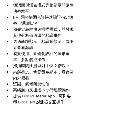
頻譜圖與瀑布模式完整顯示間歇性
功率水平
FM  調頻解調允許快速驗證指定頻
率下通訊狀況
預先定義的快速掃描模式，並發現
其他分析儀遺漏的頻譜事件
透過軌跡顯示、頻譜圖顯示、或兩
者查看頻譜
易於使用、直覺化設計的圖形選
單、多點觸控操作
掃描時間比競爭對手快 2 倍以上
高解析度、全彩螢幕顯示，適合室
內外觀看
堅固、氣候耐受性佳
高續航力支援達 5 小時連續操作
提供 Bird RF Meter App，可與各
種 Bird Field 感測器交互操作