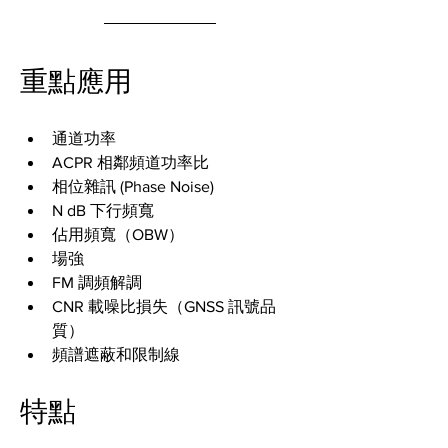
重點應用
通道功率
ACPR 相鄰頻道功率比
相位雜訊 (Phase Noise)
N dB 下行頻寬
佔用頻寬（OBW）
場強
FM 調頻解調
CNR 載噪比損失（GNSS 訊號品
質）
頻譜遮蔽和限制線
特點