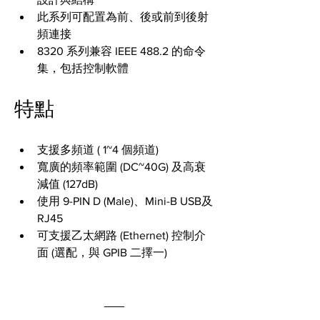
此系列可配置為前、後或前到後射
頻連接
8320 系列兼容 IEEE 488.2 的命令
集，包括控制軟體
特點
支援多頻道 ( 1~4 個頻道)
寬廣的頻率範圍 (DC~40G) 及高衰
減值 (127dB)
使用 9-PIN D (Male)、Mini-B USB及
RJ45
可支援乙太網路 (Ethernet) 控制介
面 (選配，與 GPIB 二擇一)