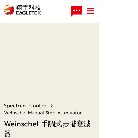
Spectrum Control
Weinschel Manual Step Attenuator
Weinschel 手調式步階衰減
器