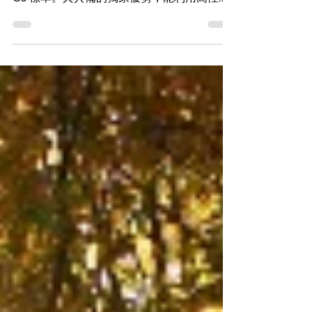
〈Falcon G600R〉與〈Falcon G650R〉；符
合最新 UFS 5.0、UniPro 3.0、M-PHY 6.0 HS-
G6 標準。其具備的獨家優勢，能利用高性能
ADC 對輸入資料進行持續取樣，補償傳輸中
損耗的 PAM-4 和 PAM-2 眼圖，即使在不使用
FEC 的情況下，將 M-PHY 6.0 HS-G6 的原生
誤碼率 1E-6 提升至 1E-15。這些補償引擎提供
即時鏈路阻抗、原始訊號數據、眼圖品質和信
噪比（SNR）資訊。恢復的資料被轉換為資料
包格式，並以UFS、TFS 和 UniPro 格式顯示
協定資料包。