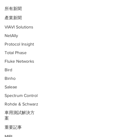
所有新聞
產業新聞
VIAVI Solutions
NetAlly
Protocol Insight
Total Phase
Fluke Networks
Bird
Binho
Saleae
Spectrum Control
Rohde & Schwarz
車用測試解決方
案
重要記事
MIPI