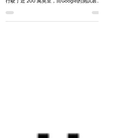
我們都知道，自動駕駛車輛是未來的交通方
式，Google 旗下的Waymo自動駕駛車輛已經
行駛了近 200 萬英里，而Google的測試甚至
是已組成一支自動駕駛車隊，包括Toyota
Prii、Audi TT等車輛，在加州街道和高速公路
行駛超過14萬英里進行實驗...