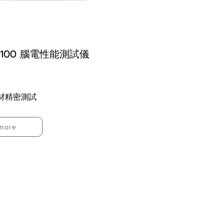
G 100 腦電性能測試儀
材精密測試
more