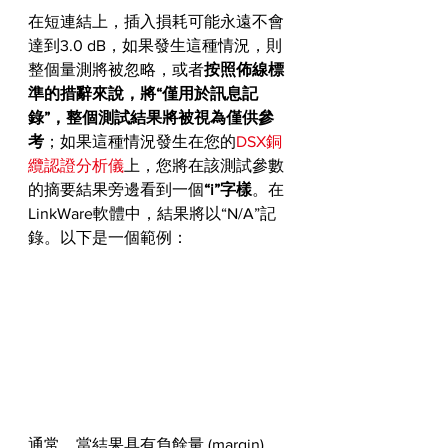
在短連結上，插入損耗可能永遠不會
達到3.0 dB，如果發生這種情況，則
整個量測將被忽略，或者
按照佈線標
準的措辭來說，將“僅用於訊息記
錄”，整個測試結果將被視為僅供參
考
；如果這種情況發生在您的
DSX銅
纜認證分析儀
上，您將在該測試參數
的摘要結果旁邊看到一個
“i”字樣
。在
LinkWare軟體中，結果將以“N/A”記
錄。以下是一個範例：
通常，當結果具有負餘量 (margin) 