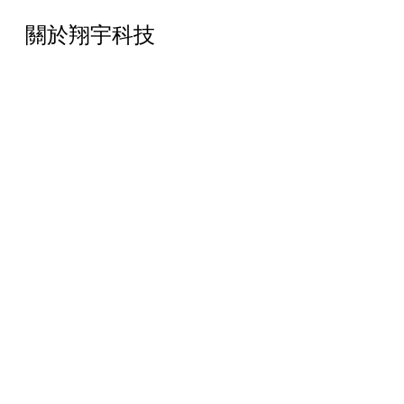
關於翔宇科技
翔宇科技代理了Fluke Networks旗下
的資料通訊佈線與認證的測試產品
線，該產品線使業主和佈線安裝承包
商可以應用於銅纜和光纜安裝、合規
性認證、故障診斷和測試，翔宇科技
累積逾20年在各種有線網路、無線網
路 (銅纜與光纖)、以及資安漏洞掃描
的量測與故障排除經驗，可提供系統
整合商與佈建商員專業的諮詢與協
助，無論是資訊人員或技術人員，在
遇到關鍵問題時能獲得有效的幫助。
延伸閱讀
瀏覽所有 Fluke Networks 技術文章 >