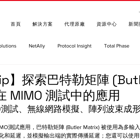
首頁
解決方案
代理原廠
資源中心
新聞
olutions
NetAlly
Protocol Insight
Total Phase
Spectrum Control
Rohde & Schwarz
車用測試解決方
Tip】探索巴特勒矩陣 (Butl
) 在 MIMO 測試中的應用
GRL
Nmap 函式庫與指令
MIMO測試、無線網路模擬、陣列波束成
O測試應用，巴特勒矩陣 (Butler Matrix) 被使用為多
化和延遲，並模擬輸出端的實際傳播延遲；您還可以使用