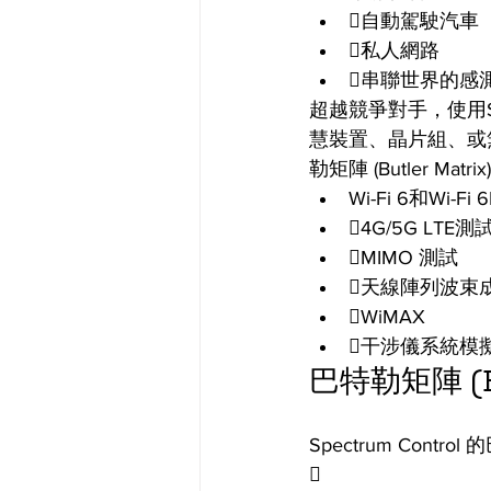
自動駕駛汽車
私人網路
串聯世界的感
超越競爭對手，使用Spec
慧裝置、晶片組、或無線
勒矩陣 (Butler 
Wi-Fi 6和Wi-Fi 6
4G/5G LT
MIMO 測試
天線陣列波束
WiMAX
干涉儀系統模
巴特勒矩陣 (B
Spectrum Contr
