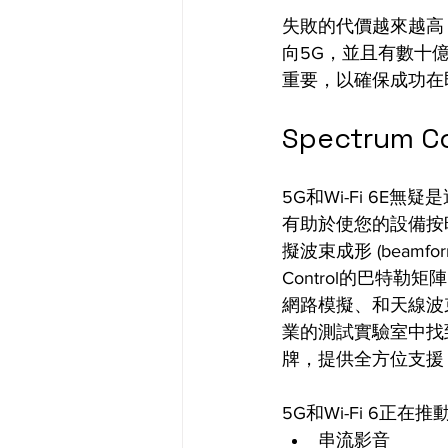
失敗的代價越來越高
向5G，並且有數十
重要，以確保成功在
Spectrum C
5G和Wi-Fi 6E無疑是
有助於使您的設備按時按
擬波束成形 (beamf
Control的巴特勒矩陣
網路模擬、和天線波
業的測試實驗室中找到我們的巴
牌，提供全方位支援
5G和Wi-Fi 6
串流影音