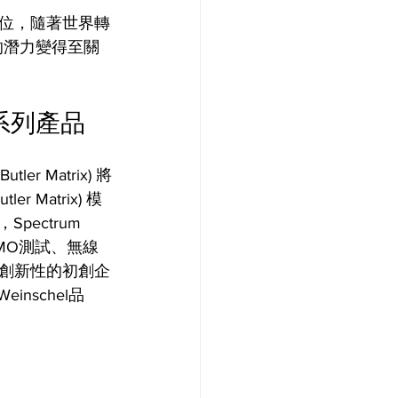
位，隨著世界轉
的潛力變得至關
) 系列產品
er Matrix) 將
Matrix) 模
pectrum 
、MIMO測試、無線
創新性的初創企
einschel品