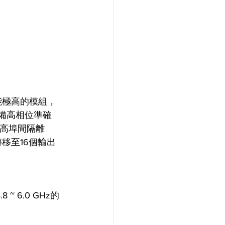
是一個性能極高的模組，
具備高相位準確
間隔離高埠間隔離 
互轉移至16個輸出
~ 6.0 GHz的