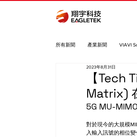
所有新聞
產業新聞
VIAVI S
2023年8月31日
Bird
Binho
Saleae
【Tech 
Matrix
MIPI
Nmap brute
PCIe
5G MU-
對於現今的大規模MIM
入輸入訊號的相位變