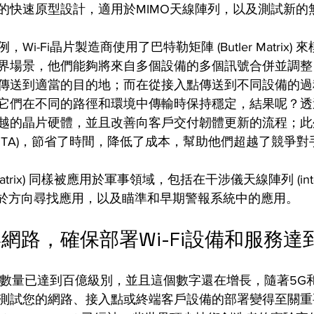
的快速原型設計，適用於MIMO天線陣列，以及測試新的
i-Fi晶片製造商使用了巴特勒矩陣 (Butler Matrix) 來
界場景，他們能夠將來自多個設備的多個訊號合併並調整
傳送到適當的目的地；而在從接入點傳送到不同設備的過
它們在不同的路徑和環境中傳輸時保持穩定，結果呢？透
越的晶片硬體，並且改善向客戶交付韌體更新的流程；此
OTA)，節省了時間，降低了成本，幫助他們超越了競爭對
Matrix) 同樣被應用於軍事領域，包括在干涉儀天線陣列 (interf
ays) 中用於方向尋找應用，以及瞄準和早期警報系統中的應用。
網路，確保部署Wi-Fi設備和服務達
設備數量已達到百億級別，並且這個數字還在增長，隨著5G
試您的網路、接入點或終端客戶設備的部署變得至關重要；S