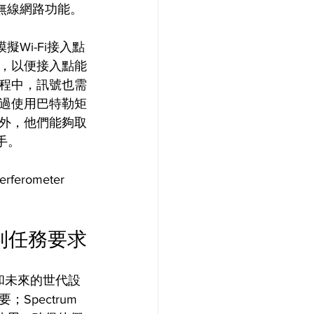
無線網路功能。
模擬Wi-Fi接入點
，以便接入點能
程中，訊號也需
過使用巴特勒矩
外，他們能夠取
手。
erometer 
到任務要求
和未來的世代設
pectrum 