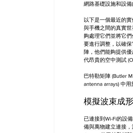
網路基礎設施和設備
以下是一個最近的實例，W
與手機之間的真實世
夠處理它們並將它們
要進行調整，以確保
陣，他們能夠提供優
代昂貴的空中測試 (
巴特勒矩陣 (Butler 
antenna arr
模擬波束成形
已連接到Wi-Fi的
備與萬物建立連接，測