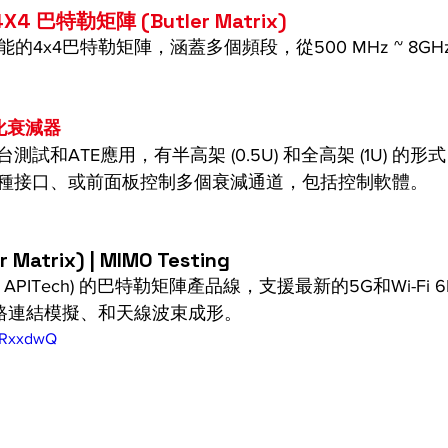
 4X4 巴特勒矩陣 (Butler Matrix) 
能的4x4巴特勒矩陣，涵蓋多個頻段，從500 MHz ~ 8G
式化衰減器
試和ATE應用，有半高架 (0.5U) 和全高架 (1U) 的形
種接口、或前面板控制多個衰減通道，包括控制軟體。
atrix) | MIMO Testing
rol (原 APITech) 的巴特勒矩陣產品線，支援最新的5G和Wi-F
網路連結模擬、和天線波束成形。
XYRxxdwQ