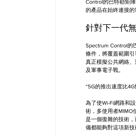
Control的巴特勒矩
的產品在始終連接的
針對下一代
Spectrum Cont
條件，將覆蓋範圍引
真正模擬公共網絡、
及軍事電子戰。
“5G的推出速度比4G
為了使Wi-Fi網路
術，多使用者MIMO
是一個復雜的技術，
備都能夠對這項新技