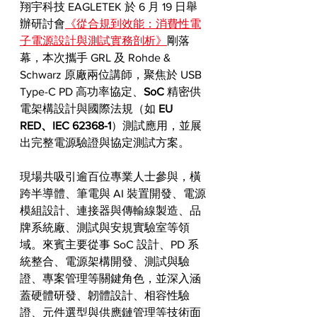
翔宇科技 EAGLETEK 於 6 月 19 日舉
辦研討會
《從合規到效能：消費性電
子電源設計與測試實務剖析》
剛落
幕，本次攜手 GRL 及 Rohde & 
Schwarz 原廠兩位講師，聚焦於 USB 
Type-C PD 高功率協定、
SoC
 精密供
電架構設計與國際法規（如
 EU 
RED、IEC 62368-1
）測試應用，並展
出完整電源驗證與協定測試方案。
現場共吸引逾百位專業人士參與，橫
跨半導體、筆電與 AI 裝置開發、電源
模組設計、連接器與傳輸線製造、品
牌系統廠、測試與安規實驗室等領
域。來賓主要從事 SoC 設計、PD 系
統整合、電源架構開發、測試與驗
證、專案管理等關鍵角色，並深入涵
蓋硬體研發、韌體設計、相容性驗
證、元件選型與供應鏈管理等技術面