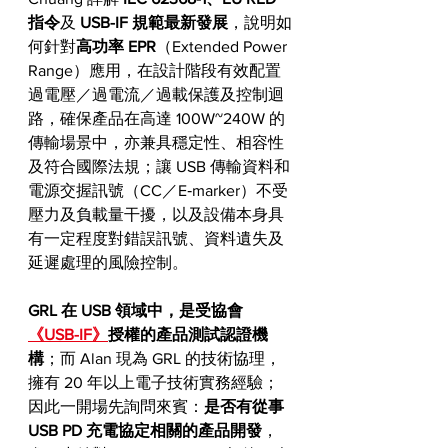
指令
及
 USB-IF 規範最新發展
，說明如
何針對
高功率 EPR
（Extended Power 
Range）應用，在設計階段有效配置
過電壓／過電流／過載保護及控制迴
路，確保產品在高達 100W~240W 的
傳輸場景中，亦兼具穩定性、相容性
及符合國際法規；讓 USB 傳輸資料和
電源交握訊號（CC／E‑marker）不受
壓力及負載量干擾，以及設備本身具
有一定程度對錯誤訊號、資料遺失及
延遲處理的風險控制。
GRL 在 USB 領域中，是受協會
《USB-IF》
授權的產品測試認證機
構
；而 Alan 現為 GRL 的技術協理，
擁有 20 年以上電子技術實務經驗；
因此一開場先詢問來賓：
是否有從事 
USB PD 充電協定相關的產品開發
，