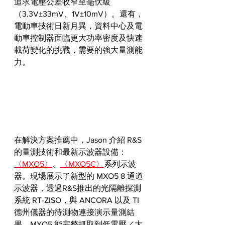
追求電壓公差收窄至毫伏級
（3.3V±33mV、1V±10mV）。還有，
電動車技術日新月異，資料中心及電
動車控制器面臨更大功率密度及快速
載荷變化的挑戰，需要的強大量測能
力。
在解決方案推薦中，Jason 介紹 R&S 
的量測技術和最新示波器設備：
〈MXO5〉
、
〈MXO5C〉
系列示波
器。現場展示了新型的 MXO5 8 通道
示波器，透過R&S推出的光隔離探測
系統 RT-ZISO，與 ANCORA 以及 TI 
德州儀器的待測物連接演示量測結
果，MXO5 能完整抓取到低電壓／大