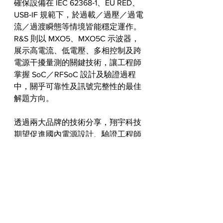
確保設備在 IEC 62368‑1、EU RED、
USB‑IF 規範下，於過載／過壓／過電
流／過渡瞬態等情境皆能穩定運作。
R&S 則以 MXO5、MXO5C 示波器，
展示高電流、低電壓、多相控制及跨
電源干擾量測的關鍵技術，讓工程師
掌握 SoC／RFSoC 設計及驗證過程
中，關乎可靠性及訊號完整性的最佳
解題方向。
透過兩大品牌的技術分享，翔宇科技
期望促進國內電源設計、驗證工程師
及研發團隊，快速掌握新世代電源管
理技術和國際標準的最新脈動，更有
效提升設計品質及產品上市速度。
活動預告：翔宇 