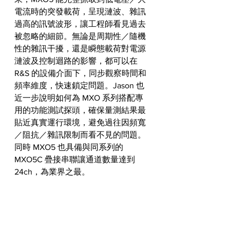
電流時的突發載荷，呈現漣波、雜訊
過高的訊號波形，讓工程師看見過去
被忽略的細節。無論是周期性／隨機
性的雜訊干擾，還是瞬態載荷對電源
漣波及控制迴路的影響，都可以在 
R&S 的設備介面下，同步觀察時間和
頻率維度，快速鎖定問題。Jason 也
近一步說明如何為 MXO 系列搭配專
用的功能測試探頭，確保量測結果最
貼近真實運行環境，避免過往因頻寬
／阻抗／雜訊限制而看不見的問題。
同時 MXO5 也具備與同系列的 
MXO5C 疊接串聯讓通道數量達到 
24ch，為業界之最。