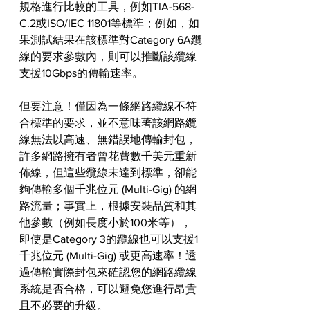
規格進行比較的工具，例如TIA-568-
C.2或ISO/IEC 11801等標準；例如，如
果測試結果在該標準對Category 6A纜
線的要求參數內，則可以推斷該纜線
支援10Gbps的傳輸速率。
但要注意！僅因為一條網路纜線不符
合標準的要求，並不意味著該網路纜
線無法以高速、無錯誤地傳輸封包，
許多網路擁有者曾花費數千美元重新
佈線，但這些纜線未達到標準，卻能
夠傳輸多個千兆位元 (Multi-Gig) 的網
路流量；事實上，根據安裝品質和其
他參數（例如長度小於100米等），
即使是Category 3的纜線也可以支援1
千兆位元 (Multi-Gig) 或更高速率！透
過傳輸實際封包來確認您的網路纜線
系統是否合格，可以避免您進行昂貴
且不必要的升級。