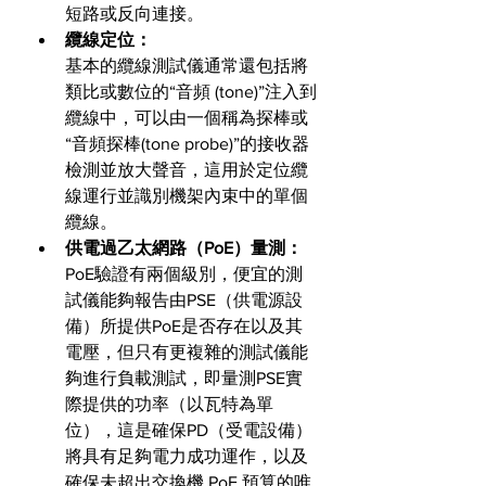
短路或反向連接。
纜線定位：
基本的纜線測試儀通常還包括將
類比或數位的“音頻 (tone)”注入到
纜線中，可以由一個稱為探棒或
“音頻探棒(tone probe)”的接收器
檢測並放大聲音，這用於定位纜
線運行並識別機架內束中的單個
纜線。
供電過乙太網路（PoE）量測：
PoE驗證有兩個級別，便宜的測
試儀能夠報告由PSE（供電源設
備）所提供PoE是否存在以及其
電壓，但只有更複雜的測試儀能
夠進行負載測試，即量測PSE實
際提供的功率（以瓦特為單
位），這是確保PD（受電設備）
將具有足夠電力成功運作，以及
確保未超出交換機 PoE 預算的唯