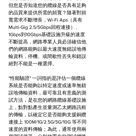
但您是否知道您的纜線是否具有足夠
的品質來提供所需的頻寬？隨著對頻
寬需求不斷增長，Wi-Fi Aps（具有
Multi-Gig 2.5/5Gbps回程連接）、
1Gbps到10Gbps基礎設施升級的速度
不斷提高，網路專業人員必須確信他
們的網路能夠以最大速度無錯誤地傳
輸資料，停機、或間歇性丟失和錯誤
絕對不能是一種選擇。
"性能驗證" 一詞指的是評估一個纜線
系統是否能夠以特定速度或速率無錯
誤地傳輸資料，最可靠且有意義的測
試方法，是在您的網路纜線基礎設施
上，點對點產生並量測乙太網路訊框
的傳輸，以確定它是否能夠支援銅纜
連接上 100M/1G/2.5G/5G/10G 等不同
速度的資料傳輸；為此，通常使用兩