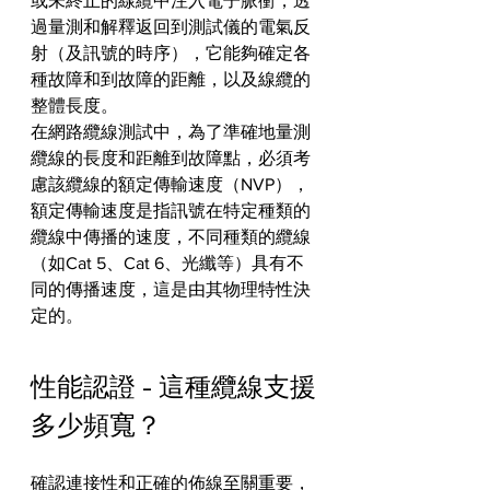
或未終止的線纜中注入電子脈衝，透
過量測和解釋返回到測試儀的電氣反
射（及訊號的時序），它能夠確定各
種故障和到故障的距離，以及線纜的
整體長度。
在網路纜線測試中，為了準確地量測
纜線的長度和距離到故障點，必須考
慮該纜線的額定傳輸速度（NVP），
額定傳輸速度是指訊號在特定種類的
纜線中傳播的速度，不同種類的纜線
（如Cat 5、Cat 6、光纖等）具有不
同的傳播速度，這是由其物理特性決
定的。
性能認證 - 這種纜線支援
多少頻寬？
確認連接性和正確的佈線至關重要，