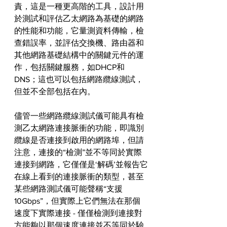
責，這是一種更高階的工具，設計用
於測試和評估乙太網路為基礎的網路
的性能和功能，它量測資料傳輸，檢
查錯誤率，並評估交換機、路由器和
其他網路基礎結構中的關鍵元件的運
作，包括關鍵服務，如DHCP和
DNS；這也可以包括網路纜線測試，
但並不全部包括在內。
儘管一些網路纜線測試儀可能具有檢
測乙太網路連接脈衝的功能，即識別
纜線是否連接到啟用的網路埠，但請
注意，連接的“檢測”並不等同於實際
連接到網路，它僅僅是‘解碼’並報告它
在線上看到的連接脈衝的類型，甚至
某些網路測試儀可能聲稱“支援
10Gbps”，但實際上它們無法在那個
速度下實際連接 - 僅僅檢測到連接對
方能夠以那個速度連接並不等同於驗