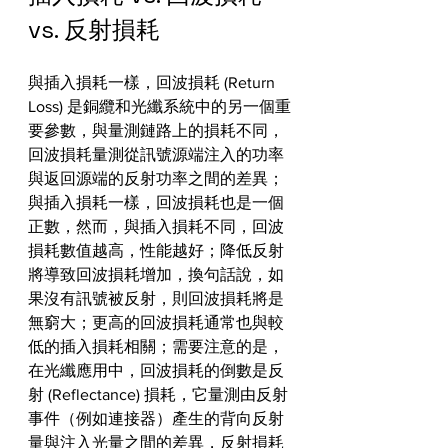
vs. 反射損耗
與插入損耗一樣，回波損耗 (Return 
Loss) 是銅纜和光纖系統中的另一個重
要參數，與量測鏈路上的損耗不同，
回波損耗量測從訊號源端注入的功率
與返回源端的反射功率之間的差異；
與插入損耗一樣，回波損耗也是一個
正數，然而，與插入損耗不同，回波
損耗數值越高，性能越好；降低反射
將導致回波損耗增加，換句話說，如
果沒有訊號被反射，則回波損耗將是
無窮大；更高的回波損耗通常也與較
低的插入損耗相關；需要注意的是，
在光纖應用中，回波損耗的倒數是反
射 (Reflectance) 損耗，它量測由反射
事件（例如連接器）產生的背向反射
量與注入光量之間的差異，反射損耗