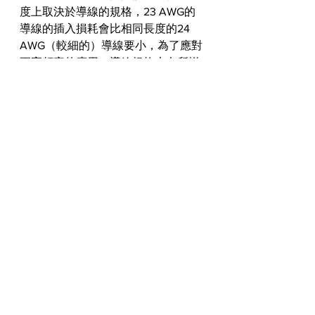
度上取決於導線的規格，23 AWG的
導線的插入損耗會比相同長度的24 
AWG（較細的）導線要小，為了應對
更高頻率的應用，導線規格也有所增
加，例如Cat 5e通常使用24 AWG的導
線，而Cat 6A則使用22或23 AWG的
導線，這也是為什麼一些新型較薄的
28 AWG纜線限制在較短的距離內使
用，以彌補增加的損耗；此外，多股
銅線的插入損耗要比實心銅導體高20-
50％，這也是為什麼在銅纜線系統
中，實心導體被用於較長的固定鏈路
部分，而多股導體則限制在較短的短
跳線中使用，對於銅纜線系統，衰減
也可能與溫度有關。
較高的溫度會導致所有纜線的衰減增
加，這也是為什麼標準規定了銅纜線