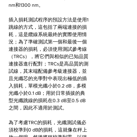
nm和1300 nm。
插入損耗測試程序的預設方法是使用1
跳線的方式，這包括了兩端連接的損
耗，這是纜線系統最終的實際使用情
況；為了準確測試第一個和最後一個
連接器的損耗，必須使用測試參考線
（TRCs），將它們與相似的已知品質
連接器進行配對；TRCs是高品質的測
試線，其末端配備參考級連接器，並
且光纖芯的光學對中表現出極低的插
入損耗，單模光纖小於0.2 dB，多模
光纖小於0.1 dB；用於日常插拔的典
型光纖跳線的損耗在0.3 dB至0.5 dB
之間，因此不適用於測試。
為了考慮TRC的損耗，光纖測試儀必
須校準到0 dB的損耗，這就像在秤上