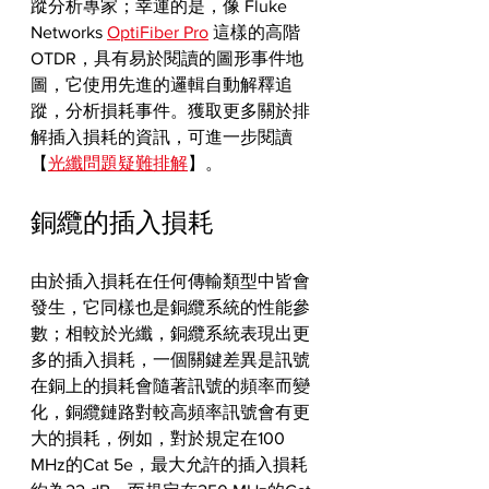
蹤分析專家；幸運的是，像 Fluke 
Networks 
OptiFiber Pro
 這樣的高階 
OTDR，具有易於閱讀的圖形事件地
圖，它使用先進的邏輯自動解釋追
蹤，分析損耗事件。獲取更多關於排
解插入損耗的資訊，可進一步閱讀
【
光纖問題疑難排解
】。
銅纜的插入損耗
由於插入損耗在任何傳輸類型中皆會
發生，它同樣也是銅纜系統的性能參
數；相較於光纖，銅纜系統表現出更
多的插入損耗，一個關鍵差異是訊號
在銅上的損耗會隨著訊號的頻率而變
化，銅纜鏈路對較高頻率訊號會有更
大的損耗，例如，對於規定在100 
MHz的Cat 5e，最大允許的插入損耗