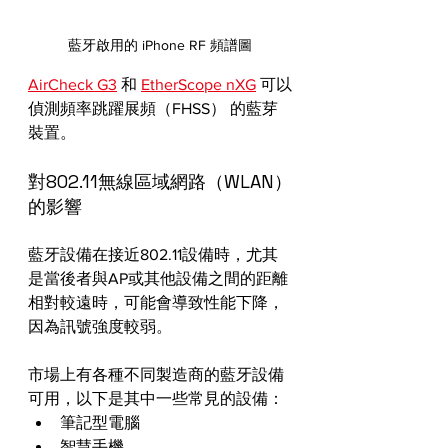
藍牙啟用的 iPhone RF 頻譜圖
AirCheck G3
 和 
EtherScope nXG
 可以
偵測頻率跳躍展頻（FHSS） 的藍芽
裝置。
對802.11無線區域網路（WLAN）
的影響
藍牙設備在接近802.11設備時，尤其
是當後者與AP或其他設備之間的距離
相對較遠時，可能會導致性能下降，
因為訊號強度較弱。
市場上有各種不同製造商的藍牙設備
可用，以下是其中一些常見的設備：
筆記型電腦
智慧手機