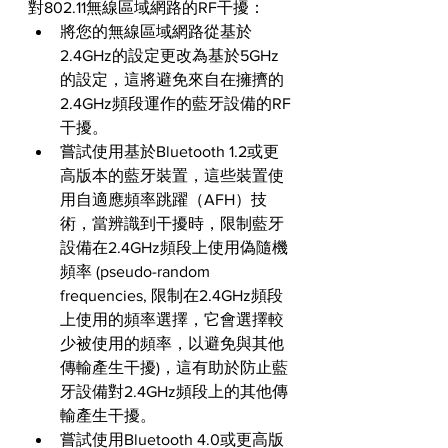
對802.11無線區域網路的RF干擾：
將您的無線區域網路從基於
2.4GHz的設定更改為基於5GHz
的設定，這將避免來自在擁擠的
2.4GHz頻段運作的藍牙設備的RF
干擾。
嘗試使用基於Bluetooth 1.2或更
高版本的藍牙裝置，這些裝置使
用自適應頻率跳躍（AFH）技
術，當辨識到干擾時，限制藍牙
設備在2.4GHz頻段上使用偽隨機
頻率 (pseudo-random 
frequencies, 限制在2.4GHz頻段
上使用的頻率選擇，它會選擇較
少被使用的頻率，以避免與其他
傳輸產生干擾)，這有助於防止藍
牙設備對2.4GHz頻段上的其他傳
輸產生干擾。
嘗試使用Bluetooth 4.0或更高版