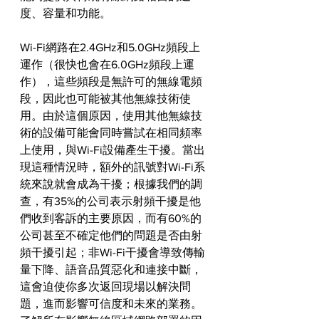
度、容量和功能。
Wi-Fi網路在2.4GHz和5.0GHz頻段上
運作（很快也會在6.0GHz頻段上運
作），這些頻段是無許可的無線電頻
段，因此也可能被其他無線技術使
用。由於這個原因，使用其他無線技
術的設備可能會同時嘗試在相同頻率
上使用，與Wi-Fi設備產生干擾。當出
現這種情況時，額外的訊號對Wi-Fi系
統來說就會成為干擾；根據我們的調
查，有35%的公司表示射頻干擾是他
們收到客訴的主要原因，而有60%的
公司甚至不確定他們的問題是否由射
頻干擾引起；非Wi-Fi干擾會導致傳輸
量下降、語音品質惡化和連接中斷，
這會迫使你多次返回現場以解決問
題，進而影響可信度和未來的業務。