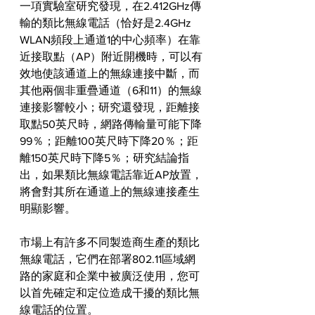
一項實驗室研究發現，在2.412GHz傳
輸的類比無線電話（恰好是2.4GHz 
WLAN頻段上通道1的中心頻率）在靠
近接取點（AP）附近開機時，可以有
效地使該通道上的無線連接中斷，而
其他兩個非重疊通道（6和11）的無線
連接影響較小；研究還發現，距離接
取點50英尺時，網路傳輸量可能下降
99％；距離100英尺時下降20％；距
離150英尺時下降5％；研究結論指
出，如果類比無線電話靠近AP放置，
將會對其所在通道上的無線連接產生
明顯影響。
市場上有許多不同製造商生產的類比
無線電話，它們在部署802.11區域網
路的家庭和企業中被廣泛使用，您可
以首先確定和定位造成干擾的類比無
線電話的位置。