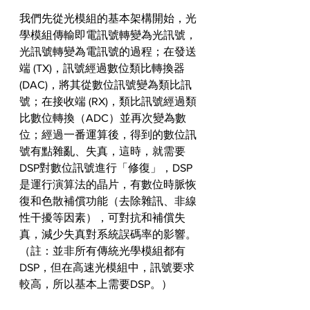
我們先從光模組的基本架構開始，光
學模組傳輸即電訊號轉變為光訊號，
光訊號轉變為電訊號的過程；在發送
端 (TX)，訊號經過數位類比轉換器 
(DAC)，將其從數位訊號變為類比訊
號；在接收端 (RX)，類比訊號經過類
比數位轉換（ADC）並再次變為數
位；經過一番運算後，得到的數位訊
號有點雜亂、失真，這時，就需要
DSP對數位訊號進行「修復」，DSP
是運行演算法的晶片，有數位時脈恢
復和色散補償功能（去除雜訊、非線
性干擾等因素），可對抗和補償失
真，減少失真對系統誤碼率的影響。
（註：並非所有傳統光學模組都有
DSP，但在高速光模組中，訊號要求
較高，所以基本上需要DSP。）