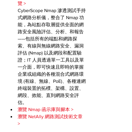
覽 >
CyberScope Nmap 滲透測試手持
式網路分析儀，整合了 Nmap 功
能，為站點存取層提供全面的網
路安全風險評估、分析、和報告
——包括所有的端點和網路探
索、有線與無線網路安全、漏洞
評估 (Nmap) 以及網段和配置驗
證；IT 人員透過單一工具以及單
一介面，即可快速且即時的掌握
企業或組織的各種混合式網路環
境 (有線、無線、PoE)、各種連網
終端裝置的拓樸、架構、設置、
網段、效能、直到網路安全評
估。
瀏覽 Nmap 函示庫與腳本 >
瀏覽 NetAlly 網路測試技術文章 
>