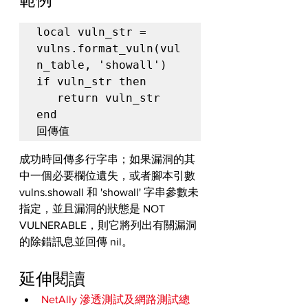
local vuln_str = 
vulns.format_vuln(vul
n_table, 'showall')

if vuln_str then

   return vuln_str

end

回傳值
成功時回傳多行字串；如果漏洞的其
中一個必要欄位遺失，或者腳本引數 
vulns.showall 和 'showall' 字串參數未
指定，並且漏洞的狀態是 NOT 
VULNERABLE，則它將列出有關漏洞
的除錯訊息並回傳 nil。
延伸閱讀
NetAlly 滲透測試及網路測試總