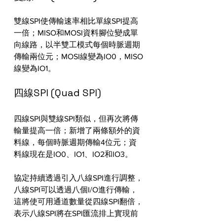
雙線SPI使傳輸速率相比單線SPI提高
一倍；MISO和MOSI資料腳位變成單
向線路，以半雙工模式每個時脈週期
傳輸兩位元；MOSI線變為IO0，MISO
線變為IO1。
四線SPI (Quad SPI)
四線SPI與雙線SPI類似，但再次將傳
輸量提高一倍；新增了兩條額外的資
料線，每個時脈週期傳輸4位元；資
料線現在是IO0、IO1、IO2和IO3。
協定持續透過引入八線SPI進行調整，
八線SPI可以透過八個I/O進行傳輸，
這將使可用通道數量從四線SPI翻倍，
表示八線SPI將在SPI匯流排上實現前