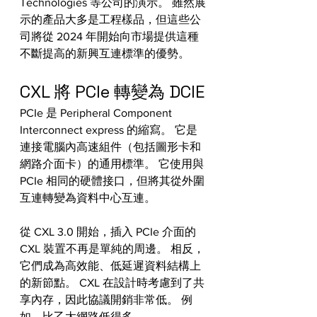
Technologies 等公司的演示。 雖然展
示的產品大多是工程樣品，但這些公
司將從 2024 年開始向市場提供這種
不斷提高的新興互連標準的優勢。
CXL 將 PCIe 轉變為 DCIE
PCIe 是 Peripheral Component 
Interconnect express 的縮寫。 它是
連接電腦內高速組件（包括圖形卡和
網路介面卡）的通用標準。 它使用與 
PCIe 相同的硬體接口，但將其從外圍
互連轉變為資料中心互連。
從 CXL 3.0 開始，插入 PCIe 介面的 
CXL 裝置不再是單純的周邊。 相反，
它們成為高效能、低延遲資料結構上
的新節點。 CXL 在設計時考慮到了共
享內存，因此協議開銷非常低。 例
如，比乙太網路低得多。