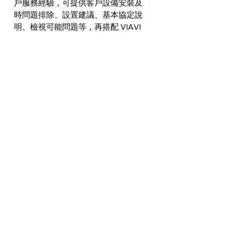
戶服務經驗，可提供客戶設備安裝及
時問題排除、設置建議、基本協定說
明、檢視可能問題等，再搭配 VIAVI 
設備，可提供客戶快速找到問題與對
應方案。
翔宇科技為 VIAVI Solutions – Platinum 
Partner – 最高等級的代理商