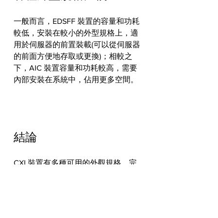
一般而言，EDSFF 裝置的容量和功耗
較低，安裝在較小的外型規格上，適
用於伺服器的前置裝載(可以從伺服器
的前面方便地存取或更換)；相較之
下，AIC 裝置容量和功耗較高，需要
內部安裝在系統中，佔用更多空間。
結論
CXL裝置有多種可用的外觀規格，完
美利用了PCIe 生態系統和框架，CXL
模組和卡片可以添加到現有的電腦機
架、塔式機箱、和刀鋒伺服器中，無
需進行機構或電氣重新設計；在占用