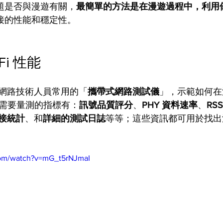
能問題是否與漫遊有關，
最簡單的方法是在漫遊過程中，利用
 連接的性能和穩定性。 
i 性能 
網路技術人員常用的「
攜帶式網路測試儀
」，示範如何在漫
們需要量測的指標有：
訊號品質評分
、
PHY 資料速率
、
RSS
接統計
、和
詳細的測試日誌
等等；這些資訊都可用於找出
com/watch?v=mG_t5rNJmaI