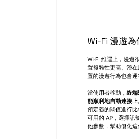
Wi-Fi 漫遊
Wi-Fi 維運上，
置複雜性更高、潛在風
置的漫遊行為也會運
當使用者移動，
終端
能順利地自動連接上
預定義的閾值進行比
可用的 AP，選擇訊
他參數，幫助優化這