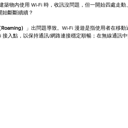
築物內使用 Wi-Fi 時，收訊沒問題，但一開始四處走動、邊
卻開始斷斷續續？ 
（Roaming）
」出問題導致。Wi-Fi 漫遊是指使用者在移
-Fi 接入點，以保持通訊/網路連接穩定順暢；在無線通訊