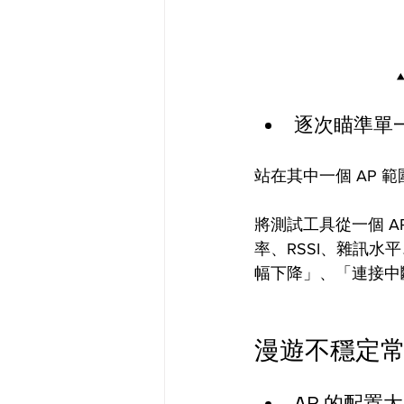
逐次瞄準單一個
站在其中一個 AP 
將測試工具從一個 A
率、RSSI、雜訊
幅下降」、「連接中
漫遊不穩定常
AP 的配置