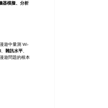
儀器模擬、分析
遊中量測 Wi-
I
、
雜訊水平
、
漫遊問題的根本