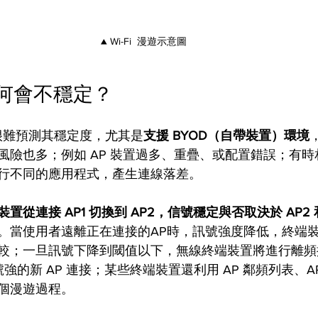
▲ Wi-Fi  漫遊示意圖 
為何會不穩定？ 
漫遊很難預測其穩定度，尤其是
支援 BYOD（自帶裝置）環境
險也多；例如 AP 裝置過多、重疊、或配置錯誤；有時相同
行不同的應用程式，產生連線落差。 
裝置從連接 AP1 切換到 AP2，信號穩定與否取決於 AP
。當使用者遠離正在連接的AP時，訊號強度降低，終端裝置會
較；一旦訊號下降到閾值以下，無線終端裝置將進行離頻
號強的新 AP 連接；某些終端裝置還利用 AP 鄰頻列表、A
個漫遊過程。 