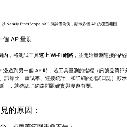
▲ 以 NetAlly EtherScope nXG 測試儀為例，顯示多個 AP 的覆蓋範圍 
 AP 量測 
範圍內，將測試工具
連上 Wi-Fi 網路
，並開始量測連接的品質
P 漫遊到另一個 AP 時，若工具量測的指標（訊號品質評分
水平、訊噪比、重試率、連接統計、和詳細的測試日誌）顯
斷」，就確認了網路問題確實與漫遊有關。 
見的原因： 
太少、或覆蓋範圍重疊不佳： 