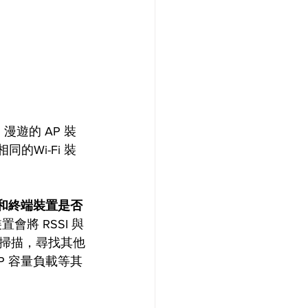
，漫遊的 AP 裝
的Wi-Fi 裝
2 和終端裝置是否
將 RSSI 與
掃描，尋找其他
P 容量負載等其