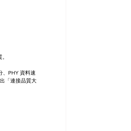
。 
、PHY 資料速
示出「連接品質大