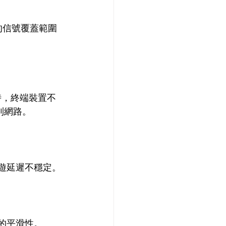
的信號覆蓋範圍
時，終端裝置不
網路。 
遊延遲不穩定。 
的平滑性。 