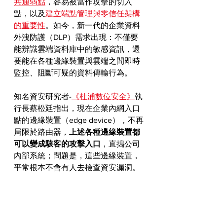
共通弱點
，容易被當作攻擊的切入
點，以及
建立端點管理與零信任架構
的重要性
。如今，新一代的企業資料
外洩防護（DLP）需求出現：不僅要
能辨識雲端資料庫中的敏感資訊，還
要能在各種邊緣裝置與雲端之間即時
監控、阻斷可疑的資料傳輸行為。
知名資安研究者-
《杜浦數位安全》
執
行長蔡松廷指出，現在企業內網入口
點的邊緣裝置（edge device），不再
局限於路由器，
上述各種邊緣裝置都
可以變成駭客的攻擊入口
，直搗公司
內部系統；問題是，這些邊緣裝置，
平常根本不會有人去檢查資安漏洞。