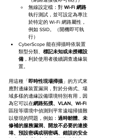
無線設定檔：對
 Wi-Fi 網路
執行測試，並可設定為專注
於特定的 Wi-Fi 網路屬性，
例如 SSID。（開機即可執
行）
CyberScope 能在掃描時依裝置
類型分類、
標記未知或未授權設
備
，利於使用者後續調查邊緣裝
置。
用這種「
即時性現場掃描
」的方式來
應對邊緣裝置漏洞，對於分佈式、場
域多樣的邊緣設備環境特別有用，因
為它可以在
網路拓撲、VLAN、Wi-Fi 
區段等環境中偵測到平常遠端掃描難
以發現的問題，例如：
過時韌體、未
修補的服務漏洞、開放不必要的連接
埠、預設密碼或弱密碼、錯誤的安全