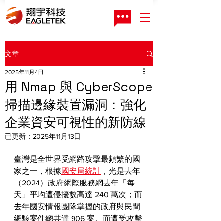
文章
2025年11月4日
用 Nmap 與 CyberScope
掃描邊緣裝置漏洞：強化
企業資安可視性的新防線
已更新：
2025年11月13日
臺灣是全世界受網路攻擊最頻繁的國
家之一，根據
國安局統計
，光是去年
（2024）政府網際服務網去年「每
天」平均遭侵擾數高達 240 萬次；而
去年國安情報團隊掌握的政府與民間
網駭案件總共達 906 案。而遭受攻擊