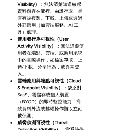
Visibility）
：無法清楚知道敏感
資料儲存在哪裡、由誰存取、是
否有被複製、下載、上傳或透過
外部應用（如雲端服務、AI 工
具）處理。
使用者行為可視性（User 
Activity Visibility）
：無法追蹤使
用者在端點、雲端、或應用系統
中的實際操作，如檔案存取、上
傳/下載、分享行為，或異常登
入。
雲端應用與端點可視性（Cloud 
& Endpoint Visibility）
：缺乏對 
SaaS、雲儲存或個人裝置
（BYOD）的即時監控能力，導
致資料外流或越權操作難以立刻
被偵測。
威脅偵測可視性（Threat 
Detection Visibility）
：當系統僅