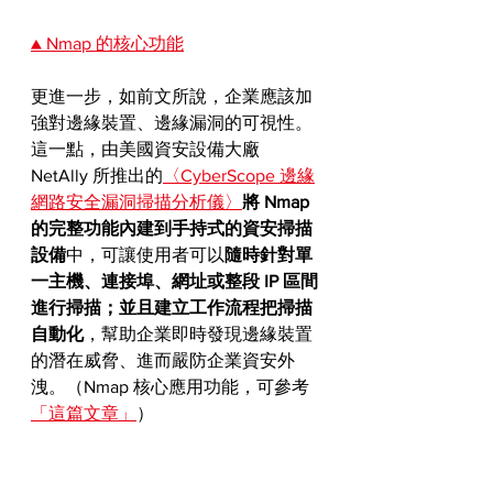
▲ Nmap 的核心功能
更進一步，如前文所說，企業應該加
強對邊緣裝置、邊緣漏洞的可視性。
這一點，由美國資安設備大廠 
NetAlly 所推出的
〈CyberScope 邊緣
網路安全漏洞掃描分析儀〉
將 Nmap 
的完整功能內建到手持式的資安掃描
設備
中，可讓使用者可以
隨時針對單
一主機、連接埠、網址或整段 IP 區間
進行掃描；並且建立工作流程把掃描
自動化
，幫助企業即時發現邊緣裝置
的潛在威脅、進而嚴防企業資安外
洩。（Nmap 核心應用功能，可參考
「這篇文章」
）