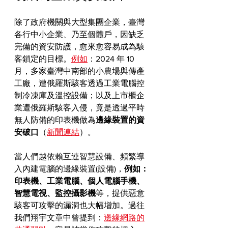
除了政府機關與大型集團企業，臺灣
各行中小企業、乃至個體戶，因缺乏
完備的資安防護，愈來愈容易成為駭
客鎖定的目標。
例如
：2024 年 10 
月，多家臺灣中南部的小農場與傳產
工廠，遭俄羅斯駭客透過工業電腦控
制冷凍庫及溫控設備；以及上市櫃企
業遭俄羅斯駭客入侵，竟是透過平時
無人防備的印表機做為
邊緣裝置的資
安破口
（
新聞連結
）。
當人們越依賴互連智慧設備、頻繁導
入內建電腦的邊緣裝置(設備)，
例如：
印表機、工業電腦、個人電腦手機、
智慧電視、監控攝影機
等，提供惡意
駭客可攻擊的漏洞也大幅增加。過往
我們翔宇文章中曾提到：
邊緣網路的