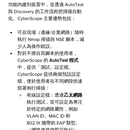
功能內建到裝置中，並透過 AutoTest 
與 Discovery 的工作流程把掃描自動
化。CyberScope 主要優勢包括：
可在現場（邊緣/企業網路）隨時
執行 Nmap 掃描與 NSE 腳本，減
少人為操作錯誤。
對於不擅自寫腳本的使用者，
Cyber​​Scope 的 
AutoTest 程式
中，提供「測試」設定檔。
Cyber​​Scope 提供兩個預設設定
檔，便於使用者在不同網段快速
部署例行掃描：
有線設定檔：透過
乙太網路
執行測試，並可設定為專注
於特定的網路屬性，例如 
VLAN ID、MAC ID 和 
802.1X 攜帶的 EAP 類型。
（網路連接後即可執行）