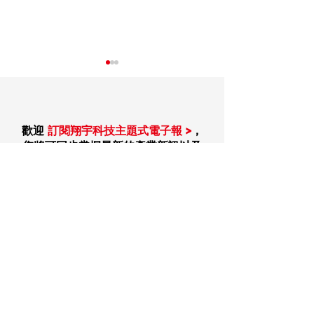
歡迎
訂閱翔宇科技主題式電子報 >
，
您將可同步掌握最新的產業新訊以及
技術文章。
【How to】使用
【How to】透過 T
Beagle USB 5000 v2
Phase Promira
分析儀進行 USB 3.0 分
I2C 匯流排的電
析與除錯
訂閱主題式電子報
我們會針對特定主題，進行完善的資料蒐集、