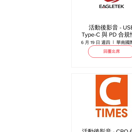
活動後影音 - US
Type-C 與 PD 合
析：符合 EU RED
6 月 19 日 週四
IEC 62368-1 標
回覆出席
略
活動後影音 - CPO