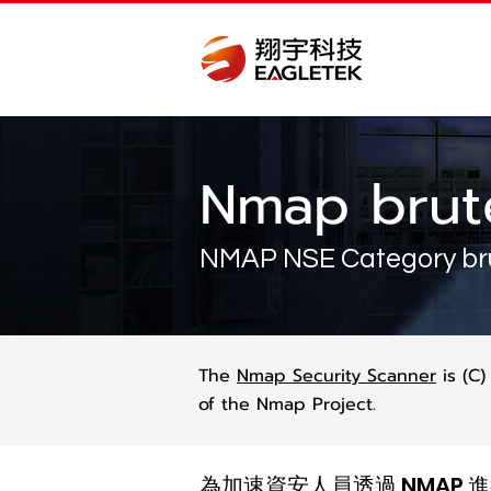
Nmap br
NMAP NSE Category br
The
Nmap Security Scanner
is (C)
of the Nmap Project.
為加速資安人員透過 NMAP