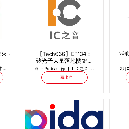
來 ·
【Tech666】EP134：
活動
矽光子大量落地關鍵，
量測實務關鍵全解析 ft.
C
政大公企中心 A431
線上 Podcast 節目
IC之音 -〈Tech666〉
2月
翔宇科技 吳瑀涵 Hans
回覆出席