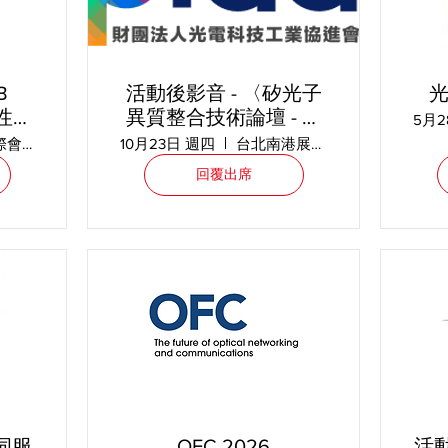
B
活動後影音 - 〈矽光子
光
規性解
異質整合技術論壇 - 矽
5月
 與
光子與 CPO 的趨勢與
華南國際會議中心
10月23日 週四
台北南港展覽館一館 5F - 500 會議室
準的策
測試挑戰〉
回覆出席
 伺服
OFC 2026
活動