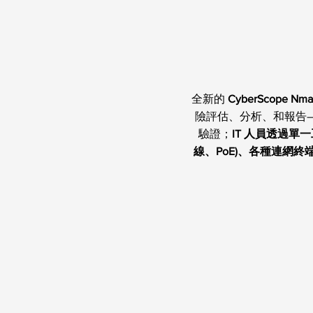
全新的
CyberScope
險評估、分析、和報告—
驗證；
IT 人員透過
線、PoE)、各種連網