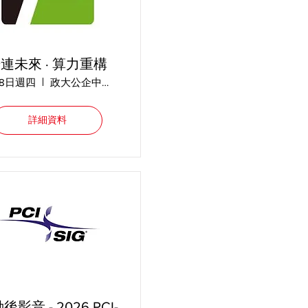
連未來 · 算力重構
28日週四
政大公企中心 A431
詳細資料
後影音 - 2026 PCI-