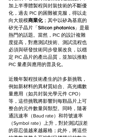
加上半導體製程與封裝技術的不斷優
化，過去 PIC 的困難被克服，得以走
向大規模
商業化
；其中以矽為基底的
矽光子晶片「
Silicon photonics
」是最
熱門的話題。當然，PIC 的設計複雜
度提高，對應測試技術、測試流程也
必須與研發技術同步發展改良，以穩
定 PIC 晶片的產出品質，並加以推動 
PIC 量產與應用的普及化。
近幾年製程技術產生的許多新挑戰，
例如新材料的異材質結合、高光纖數
量應用（如共封裝光學元件 CPO）
等，這些挑戰將影響到每顆晶片上可
整合的元件數量與類型。同時，隨著
通訊速率（Baud rate）和符號速率
（Symbol rate）上升，對於測試誤差
的容忍值越來越嚴格；此外，將這些