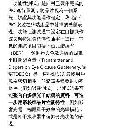
「功能性測試」是針對已製作完成的 
PIC 進行量測；將晶片視為一個系
統，驗證其功能運作穩定，藉此評估 
PIC 安裝在終端產品中發揮的整體表
現。功能性測試通常設定在目標操作
波長與特定資料傳輸速率下進行，常
見的測試項目包括：位元錯誤率
（BER）、發射器與色散導致的四電
平眼圖閉合量（Transmitter and 
Dispersion Eye Closure Quaternary,簡
稱TDECQ）等；這些測試與最終用戶
規格密切相關，並涵蓋多種發射功率
條件（例如過載測試）；測試結果可
能
整合自多個光子結構的資料，可進
一步用來校準晶片性能特性
，例如影
響光電二極體量子效率的光學損耗，
或是相干接收器中偏振分光功能的表
現。