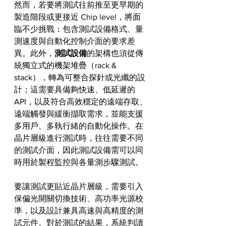
然而，若要將測試往前推至更早期的
製造階段或更接近 Chip level，將面
臨不少挑戰：包含測試設備格式、量
測速度與自動化控制介面的要求差
異。此外，
測試設備
的架構也須從傳
統獨立式的機架堆疊（rack & 
stack），轉為可整合探針或光纖的設
計；這需要具備夠快速、低延遲的 
API，以及符合高效穩定的遠端存取、
遠端觸發與緩衝擷取需求，並能支援
多用戶、多執行緒的自動化操作。在
晶片層級進行測試時，往往需要不同
的測試介面，因此測試設備需可以同
時用於製程監控與各量測步驟測試。
要讓測試更貼近晶片層級，需要引入
保偏光開關切換技術、高功率光源校
準，以及設計兼具高速與高精度的測
試元件。對於測試的結果，系統判讀