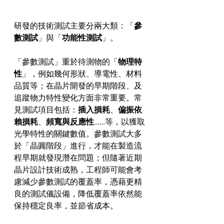
研發的技術測試主要分兩大類：「
參
數測試
」與「
功能性測試
」。
「參數測試」重於待測物的「
物理特
性
」，例如幾何形狀、導電性、材料
品質等；在晶片開發的早期階段、及
追蹤物力特性變化方面非常重要。常
見測試項目包括：
插入損耗
、
偏振依
賴損耗
、
頻寬與反應性
……等，以獲取
光學特性的關鍵數值。參數測試大多
於「晶圓階段」進行，才能在製造流
程早期就發現潛在問題；但隨著近期
晶片設計技術成熟，工程師可能會考
慮減少參數測試的覆蓋率，憑藉更精
良的測試儀設備，降低覆蓋率依然能
保持穩定良率，並節省成本。