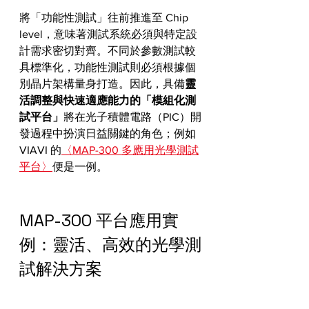
將「功能性測試」往前推進至 Chip 
level，意味著測試系統必須與特定設
計需求密切對齊。不同於參數測試較
具標準化，功能性測試則必須根據個
別晶片架構量身打造。因此，具備
靈
活調整與快速適應能力的「模組化測
試平台」
將在光子積體電路（PIC）開
發過程中扮演日益關鍵的角色；例如 
VIAVI 的
〈MAP-300 多應用光學測試
平台〉
便是一例。
MAP-300 平台應用實
例：靈活、高效的光學測
試解決方案