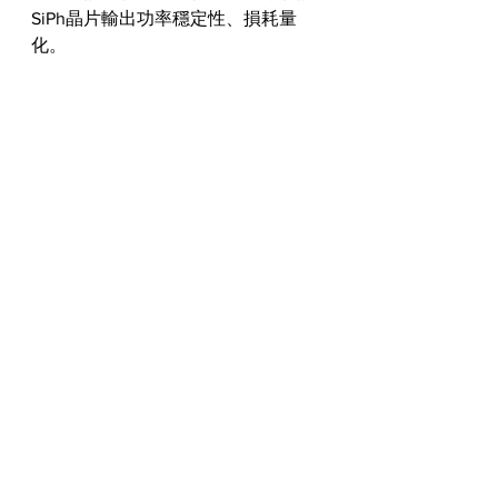
SiPh晶片輸出功率穩定性、損耗量
化。
mTLS / mTLG：
可調雷射，精密波長掃描、可調輸出
功率，掃描共振波長、分析濾波器/調
變器頻譜響應。
mOSW：
光開關，切換光路以達到多路輸入/輸
出測試，建立自動測試流程節省切換
時間。