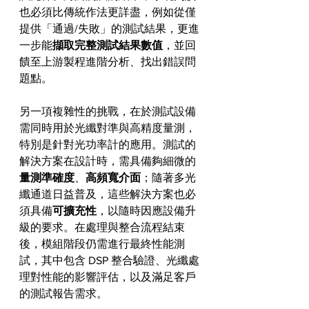
也必須比傳統作法更詳盡，例如從僅
提供「通過/失敗」的測試結果，更進
一步能
擷取完整測試結果數值
，並回
饋至上游製程進階分析、找出錯誤問
題點。
另一項複雜性的挑戰，在於測試設備
需同時用於光纖對準與高精度量測，
特別是針對光功率計的應用。測試的
解決方案在設計時，需具備夠細微的
量測準確度
、
高頻寬介面
；隨著多光
纖通道日益普及，這些解決方案也必
須具備
可擴充性
，以隨時因應設備升
級的要求。在處理與整合流程結束
後，模組階段仍需進行最終性能測
試，其中包含 DSP 整合驗證、光纖處
理對性能的影響評估，以及滿足客戶
的測試報告需求。