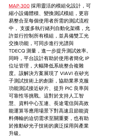
MAP-300
 採用靈活的模組化設計，可
縮小設備體積、變換測試模組，更容
易整合至每個使用者所需的測試流程
中， 支援多執行緒列自動化架構，允
許並行控制所有模組，並具備雙工光
交換功能，可同步進行光譜與 
TDECQ 測量，進一步提升測試效率。
同時，平台設計有助於使用者簡化 IP 
位址管理，大幅降低系統整合複雜
度。該解決方案展現了 VIAVI 在矽光
子測試技術上的創新，協助業界克服
功能測試接近矽片、提升 PIC 良率與
可靠性等挑戰。這對於支持人工智
慧、資料中心互連、長途電信與高效
能運算等應用場景下對高速且節能資
料傳輸的迫切需求至關重要，也有助
於推動矽光子技術的廣泛採用與產業
升級。