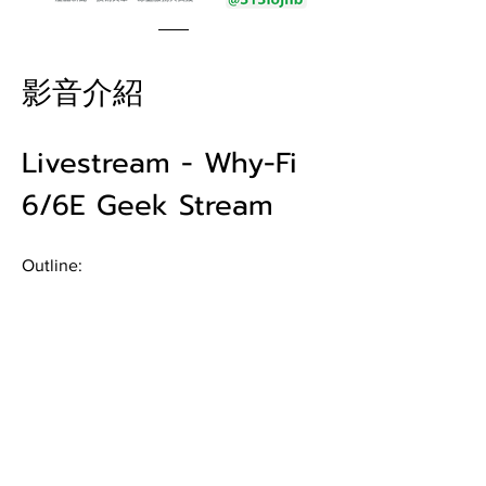
影音介紹
Livestream - Why-Fi 
6/6E Geek Stream
Outline:
• Promises of Wi-Fi 6/6E
• New frequencies
• New security protocols
• New channels and where are 
channels 1-29?
• Path loss, can I get the same distance 
as 5 GHz?
• Implications for existing infrastructure