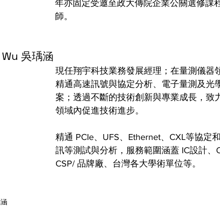
年亦固定受邀至政大傳院企業公關選修課
師。
Wu 吳瑀涵 
現任翔宇科技業務發展經理；在量測儀器
精通高速訊號與協定分析、電子量測及光
案；透過不斷的技術創新與專業成長，致
領域內促進技術進步。 
精通 PCIe、UFS、Ethernet、CXL等
訊等測試與分析，服務範圍涵蓋 IC設計、O
CSP/ 品牌廠、台灣各大學術單位等。 
涵 