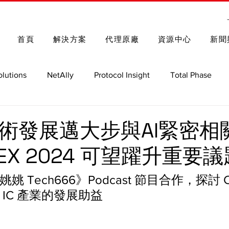
首頁
解決方案
代理原廠
資源中心
新聞
olutions
NetAlly
Protocol Insight
Total Phase
Spectrum Control
Rohde & Schwarz
車用測試解決方
 技術發展邁大步與AI緊密相
TEX 2024 可望躍升重要
GRL
Nmap 函式庫與指令
 Tech666》Podcast 節目合作，探討 C
IC 產業的發展助益