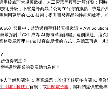
適用於處理大規模數據、人工智慧等複雜計算任務；同時，
創新和技術升級，不管是外商晶片公司在台灣的據點，或是台
望利用更新的 CXL 技術，提升研發產品的性能和效率、
666》節目中，曾透過翔宇科技安排邀請 VIAVI Solutio
聽眾探討「CXL 成為 AI 數據革新關鍵」這個議題。這
務發展經理 Hans 以直白易懂的方式，為聽眾再進一步
？ 
的進步值得關注？ 
台灣半導體產業的發展助力為何？ 
人了解和關注 IC 產業議題；若想了解更多有關 IC 產
注
《翔宇科技》
官網，或
訂閱電子報
，讓我們提供您最專