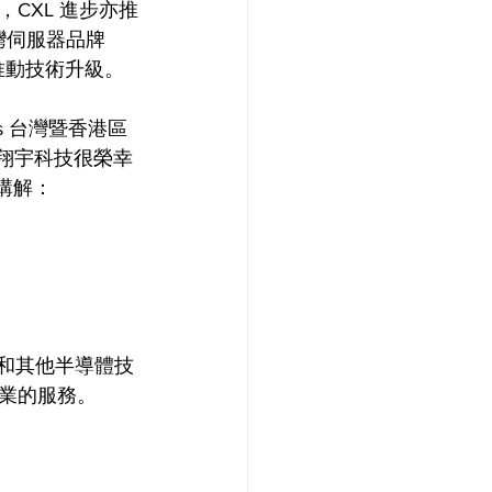
CXL 進步亦推
灣伺服器品牌
推動技術升級。 
ns 台灣暨香港區
次翔宇科技很榮幸
講解： 
業和其他半導體技
業的服務。 