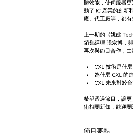
體效能，使伺服器更
動了 IC 產業的
廠、代工廠等，都有
上一期的《姚姚 Tech
銷售經理 張宗博，與
再次與節目合作，由業
CXL 技術是什麼
為什麼 CXL 
CXL 未來對於
希望透過節目，讓更多
術相關新知，歡迎關
節目要點