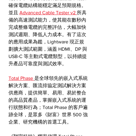
確保電纜結構能穩定滿足預期規格。
並且 
Advanced Cable Tester v2 
所具
備的高速測試能力，使其能在數秒內
完成整條電纜的完整評估，大幅加快
測試週期、降低人力成本。有了這次
的應用成果為鑑，Lightware 現正規
劃擴大測試範圍，涵蓋 HDMI、DP 與 
USB-C 等主動式電纜類型，以持續提
升產品可靠度與測試效率。
Total Phase 
是全球領先的嵌入式系統
解決方案、匯流排協定測試解決方案
供應商，提供簡單、易用、易於整合
的高品質產品，掌握嵌入式系統的運
行狀態和行為；Total Phase 的客戶遍
跡全球，是眾多《財富》世界 500 強
企業、研究機構的首選工具。