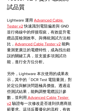
試品質
Lightware 運用 
Advanced Cable 
Tester v2
 快速識別電阻偏差與 GND 
並行佈線中的焊接瑕疵，有效提升電
纜品質檢測效率。與傳統測試方法相
比，
Advanced Cable Tester v2
 能夠
量測更廣泛的電纜特性，成為找出錯
誤的關鍵工具，並支援多項測試功
能，進行全方位分析。
另外，Lightware 本次使用的成果表
示，其中的「DCR Test 電阻量測」對
於定位與解決問題極具價值。透過這
些測試結果，能夠調整電纜設計參
數，並利用
 Advanced Cable Tester 
v2
 驗證每一次修改是否達到供應商規
範要求。這項反覆優化的流程，有效