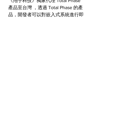
《翔宇科技》獨家代理 Total Phase 
產品至台灣 ，透過 Total Phase 的產
品，開發者可以對嵌入式系統進行即
時監測、分析、和除錯，從而獲得對
系統內部運作的深入了解；智慧化工
具提供可見性，讓工程師能夠有效解
決複雜的問題、優化系統性能，並提
高產品的品質和可靠性。
翔宇科技 獨家代理 Total 
Phase 全產品線：
Total Phase
 I2C/SPI主機轉接器和
協定分析儀的詳細比較 >
Total Phase 
USB協定分析儀的詳
細比較 >
Total Phase
 CAN協定分析儀 >
Total Phase 
第二代進階線材測試