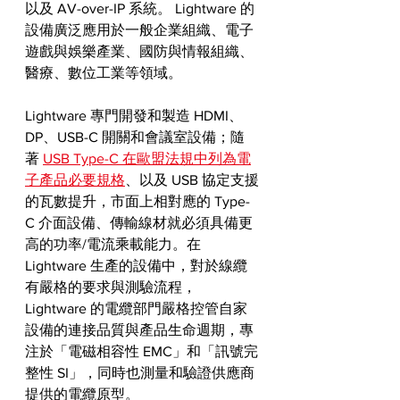
以及 AV-over-IP 系統。 ​Lightware 的
設備廣泛應用於一般企業組織、電子
遊戲與娛樂產業、國防與情報組織、
醫療、數位工業等領域。 
Lightware 專門開發和製造 HDMI、
DP、USB-C 開關和會議室設備；隨
著 
USB Type-C 在歐盟法規中列為電
子產品必要規格
、以及 USB 協定支援
的瓦數提升，市面上相對應的 Type-
C 介面設備、傳輸線材就必須具備更
高的功率/電流乘載能力。在 
Lightware 生產的設備中，對於線纜
有嚴格的要求與測驗流程，
Lightware 的電纜部門嚴格控管自家
設備的連接品質與產品生命週期，專
注於「電磁相容性 EMC」和「訊號完
整性 SI」，同時也測量和驗證供應商
提供的電纜原型。